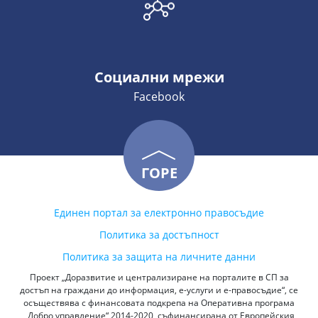
Социални мрежи
Facebook
ГОРЕ
Единен портал за електронно правосъдие
Политика за достъпност
Политика за защита на личните данни
Проект „Доразвитие и централизиране на порталите в СП за
достъп на граждани до информация, е-услуги и е-правосъдие“, се
осъществява с финансовата подкрепа на Оперативна програма
„Добро управление“ 2014-2020, съфинансирана от Европейския