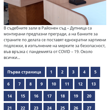
В съдебните зали в Районен съд – Дупница са
монтирани предпазни прегради, а на банките за
страните по делата се поставят еднократни хартиени
подложки, в изпълнение на мерките за безопасност,
във връзка с пандемията от COVID – 19. Около
всички...
Първа страница
1
2
3
4
5
6
7
8
9
10
11
12
13
14
15
16
17
18
19
20
21
22
23
24
25
26
27