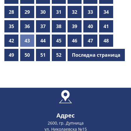
28
29
30
31
32
33
34
35
36
37
38
39
40
41
42
43
44
45
46
47
48
49
50
51
52
Последна страница
Адрес
2600, гр. Дупница
ул. Николаевска №15