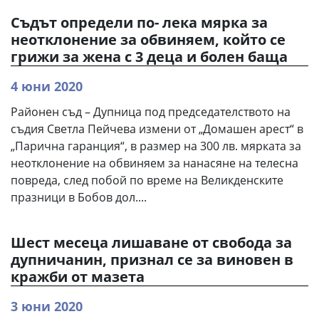
Съдът определи по- лека мярка за
неотклонение за обвиняем, който се
грижи за жена с 3 деца и болен баща
4 юни 2020
Районен съд – Дупница под председателството на
съдия Светла Пейчева измени от „Домашен арест“ в
„Парична гаранция“, в размер на 300 лв. мярката за
неотклонение на обвиняем за нанасяне на телесна
повреда, след побой по време на Великденските
празници в Бобов дол....
Шест месеца лишаване от свобода за
дупничанин, признал се за виновен в
кражби от мазета
3 юни 2020