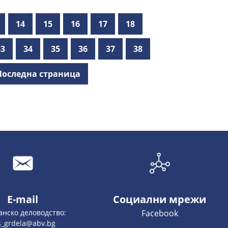
14
15
16
17
18
33
34
35
36
37
38
Последна страница
E-mail
Социални мрежи
анско деловодство:
Facebook
s_grdela@abv.bg