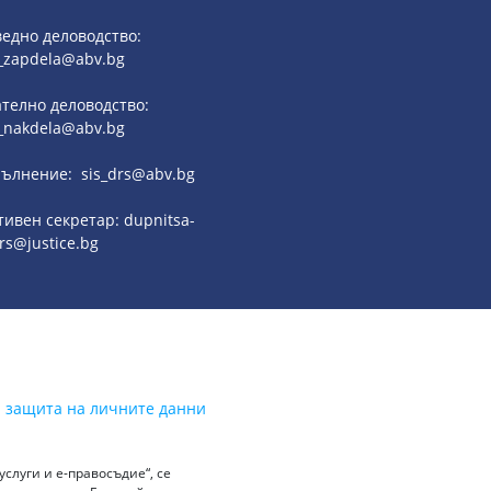
едно деловодство:
_zapdela@abv.bg
телно деловодство:
_nakdela@abv.bg
ълнение: sis_drs@abv.bg
ивен секретар: dupnitsa-
rs@justice.bg
а защита на личните данни
слуги и е-правосъдие“, се