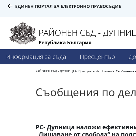
ЕДИНЕН ПОРТАЛ ЗА ЕЛЕКТРОННО ПРАВОСЪДИЕ
РАЙОНЕН СЪД - ДУПНИ
Република България
Информация за съда
Пресцентър
До
РАЙОНЕН СЪД - ДУПНИЦА
Пресцентър
Новини
Съобщения 
Съобщения по де
РС- Дупница наложи ефективн
„Лишаване от свобода“ на под