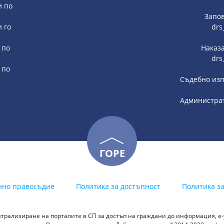
и по
Запов
и го
drs
 по
Наказа
drs
 по
Съдебно изп
Администрат
ГОРЕ
нно правосъдие
Политика за достъпност
Политика з
трализиране на порталите в СП за достъп на граждани до информация, е-у