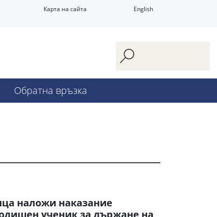
Карта на сайта
English
Обратна връзка
ица наложи наказание
 годишен ученик за държане на