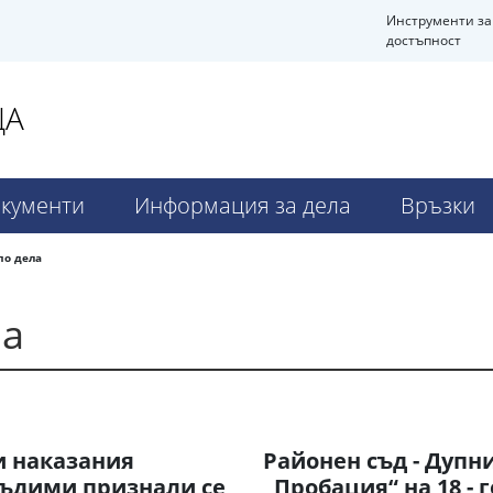
Инструменти за
достъпност
ЦА
кументи
Информация за дела
Връзки
по дела
ла
и наказания
Районен съд - Дупн
съдими признали се
„Пробация“ на 18 -