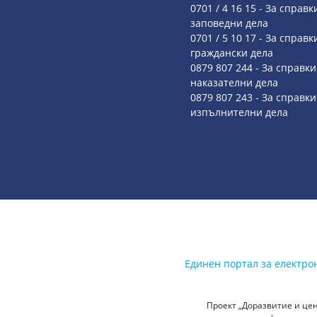
0701 / 4 16 15 - За справк
заповедни дела
0701 / 5 10 17 - За справк
граждански дела
0879 807 244 - За справки
наказателни дела
0879 807 243 - За справки
изпълнителни дела
Единен портал за електро
Проект „Доразвитие и цен