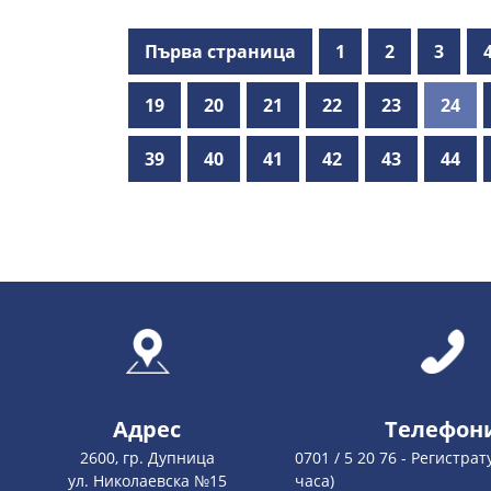
Първа страница
1
2
3
19
20
21
22
23
24
39
40
41
42
43
44
Адрес
Телефон
2600, гр. Дупница
0701 / 5 20 76 - Регистрат
ул. Николаевска №15
часа)