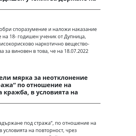
добри споразумение и наложи наказание
 на 18- годишен ученик от Дупница,
високорисково наркотично вещество-
а за виновен в това, че на 18.07.2022
ели мярка за неотклонение
ража“ по отношение на
а кражба, в условията на
адържане под стража“, по отношение на
в условията на повторност, чрез