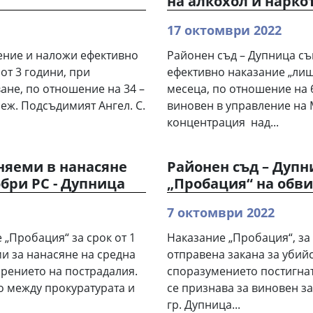
на алкохол и нарк
17 октомври 2022
ение и наложи ефективно
Районен съд – Дупница с
от 3 години, при
ефективно наказание „лиш
ане, по отношение на 34 –
месеца, по отношение на 
ж. Подсъдимият Ангел. С.
виновен в управление на 
концентрация над...
няеми в нанасяне
Районен съд – Дуп
обри РС - Дупница
„Пробация“ на обви
7 октомври 2022
„Пробация“ за срок от 1
Наказание „Пробация“, за
и за нанасяне на средна
отправена закана за убий
зрението на пострадалия.
споразумението постигнат
о между прокуратурата и
се признава за виновен за т
гр. Дупница...