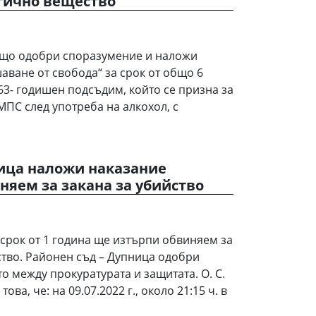
отично вещество
ъщо одобри споразумение и наложи
аване от свобода“ за срок от общо 6
63- годишен подсъдим, който се призна за
МПС след употреба на алкохол, с
ница наложи наказание
няем за закана за убийство
 срок от 1 година ще изтърпи обвиняем за
ство. Районен съд – Дупница одобри
о между прокуратурата и защитата. О. С.
ова, че: на 09.07.2022 г., около 21:15 ч. в