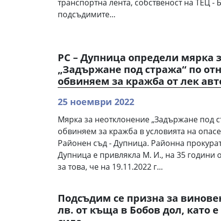
транспортна лента, собственост на ТЕЦ - 
подсъдимите...
РС – Дупница определи мярка 
„Задържане под стража“ по от
обвиняем за кражба от лек ав
25 ноември 2022
Мярка за неотклонение „Задържане под с
обвиняем за кражба в условията на опас
Районен съд - Дупница. Районна прокурату
Дупница е привлякла М. И., на 35 години 
за това, че на 19.11.2022 г...
Подсъдим се призна за виновен
лв. от къща в Бобов дол, като е