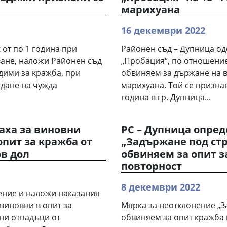
марихуана
16 декември 2022
 от по 1 година при
Районен съд – Дупница о
ване, наложи Районен съд
„Пробация“, по отношение
дими за кражба, при
обвиняем за държане на 
ждане на чужда
марихуана. Той се признав
година в гр. Дупница...
аха за виновни
РС – Дупница опред
опит за кражба от
„Задържане под ст
ов дол
обвиняем за опит з
повторност
8 декември 2022
ение и наложи наказания
 виновни в опит за
Мярка за неотклонение „З
ни отпадъци от
обвиняем за опит кражба 