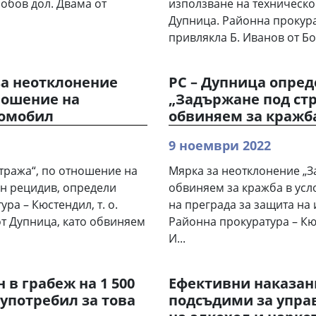
Бобов дол. Двама от
използване на техническо
Дупница. Районна прокурат
привлякла Б. Иванов от Бо
за неотклонение
РС – Дупница опред
ношение на
„Задържане под ст
томобил
обвиняем за кражба
9 ноември 2022
тража“, по отношение на
Мярка за неотклонение „З
ен рецидив, определи
обвиняем за кражба в усл
ра – Кюстендил, т. о.
на преграда за защита на 
от Дупница, като обвиняем
Районна прокуратура – Кюс
И...
 в грабеж на 1 500
Ефективни наказани
 употребил за това
подсъдими за упра