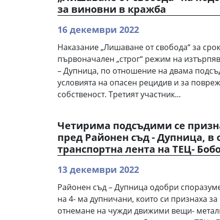
за виновни в кражба
16 декември 2022
Наказание „Лишаване от свобода“ за срок
първоначален „строг“ режим на изтърпя
– Дупница, по отношение на двама подсъ
условията на опасен рецидив и за повре
собственост. Третият участник...
Четирима подсъдими се призн
пред Районен съд - Дупница, в 
транспортна лента на ТЕЦ- Боб
13 декември 2022
Районен съд – Дупница одобри споразум
на 4- ма дупничани, които си признаха за
отнемане на чужди движими вещи- метал