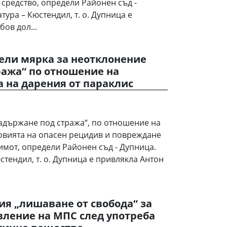
 средство, определи Районен съд -
ура – Кюстендил, т. о. Дупница е
бов дол...
ели мярка за неотклонение
ража“ по отношение на
 на дарения от параклис
адържане под стража“, по отношение на
овията на опасен рецидив и повреждане
имот, определи Районен съд - Дупница.
тендил, т. о. Дупница е привлякла Антон
я „лишаване от свобода“ за
вление на МПС след употреба