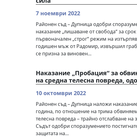
сила
7 ноември 2022
Районен съд – Дупница одобри споразум
наказание „лишаване от свобода“ за срок 
първоначален „строг“ режим на изтърпяв
годишен мъж от Радомир, извършил грабе
се призна за виновен...
Наказание „Пробация“ за обви
на средна телесна повреда, од
10 октомври 2022
Районен съд – Дупница наложи наказание 
година, по отношение на трима обвиняем
телесна повреда – трайно отслабване на 
Съдът одобри споразумението постигнат
защитата на...