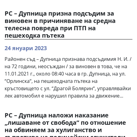
РС – Дупница призна подсъдим за
виновен в причиняване на средна
телесна повреда при ПТП на
пешеходка пътека
24 януари 2023
Районен съд – Дупница признава подсъдимия Н. И. /
на 72 години, неосъждан / за виновен в това, че на
11.01.2021 г., около 08:40 часа в гр. Дупница, на ул.
“Орлинска“, на пешеходната пътека на
кръстовището с ул. “Драгой Болярин“, управлявайки
лек автомобил е нарушил правила за движение...
РС – Дупница наложи наказание
„лишаване от свобода“ по отношение
на обвиняем за хулиганство и