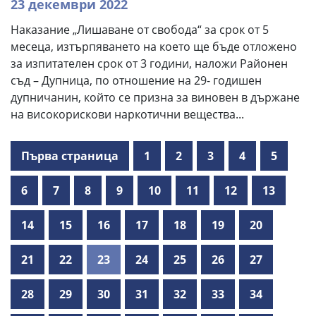
23 декември 2022
Наказание „Лишаване от свобода“ за срок от 5
месеца, изтърпяването на което ще бъде отложено
за изпитателен срок от 3 години, наложи Районен
съд – Дупница, по отношение на 29- годишен
дупничанин, който се призна за виновен в държане
на високорискови наркотични вещества...
Първа страница
1
2
3
4
5
6
7
8
9
10
11
12
13
14
15
16
17
18
19
20
21
22
23
24
25
26
27
28
29
30
31
32
33
34