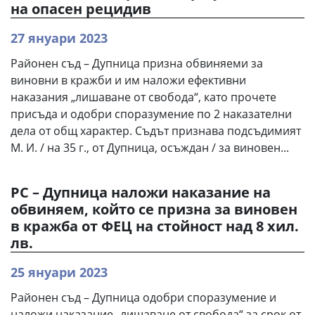
на опасен рецидив
27 януари 2023
Районен съд – Дупница призна обвиняеми за
виновни в кражби и им наложи ефективни
наказания „лишаване от свобода“, като прочете
присъда и одобри споразумение по 2 наказателни
дела от общ характер. Съдът признава подсъдимият
М. И. / на 35 г., от Дупница, осъждан / за виновен...
РС – Дупница наложи наказание на
обвиняем, който се призна за виновен
в кражба от ФЕЦ на стойност над 8 хил.
лв.
25 януари 2023
Районен съд – Дупница одобри споразумение и
наложи наказание „лишаване от свобода“ за срок от