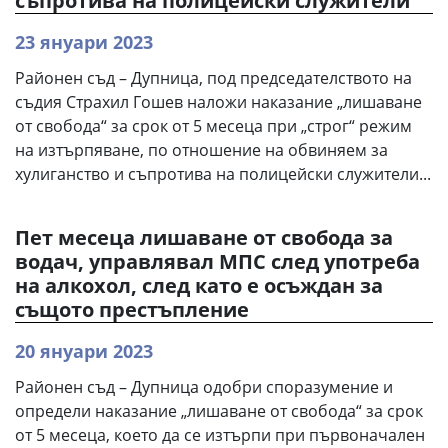
съпротива на полицейски служители
23 януари 2023
Районен съд – Дупница, под председателството на
съдия Страхил Гошев наложи наказание „лишаване
от свобода“ за срок от 5 месеца при „строг“ режим
на изтърпяване, по отношение на обвиняем за
хулиганство и съпротива на полицейски служители...
Пет месеца лишаване от свобода за
водач, управлявал МПС след употреба
на алкохол, след като е осъждан за
същото престъпление
20 януари 2023
Районен съд – Дупница одобри споразумение и
определи наказание „лишаване от свобода“ за срок
от 5 месеца, което да се изтърпи при първоначален