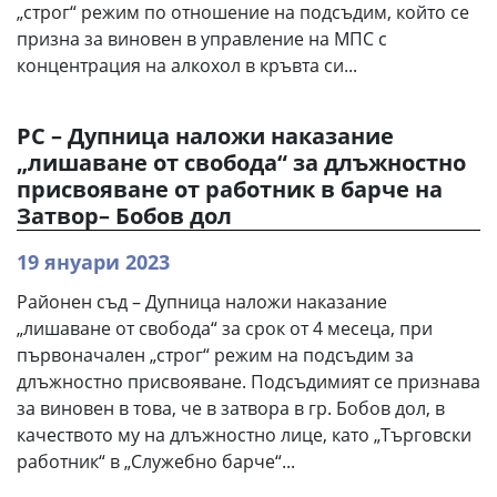
„строг“ режим по отношение на подсъдим, който се
призна за виновен в управление на МПС с
концентрация на алкохол в кръвта си...
РС – Дупница наложи наказание
„лишаване от свобода“ за длъжностно
присвояване от работник в барче на
Затвор– Бобов дол
19 януари 2023
Районен съд – Дупница наложи наказание
„лишаване от свобода“ за срок от 4 месеца, при
първоначален „строг“ режим на подсъдим за
длъжностно присвояване. Подсъдимият се признава
за виновен в това, че в затвора в гр. Бобов дол, в
качеството му на длъжностно лице, като „Търговски
работник“ в „Служебно барче“...