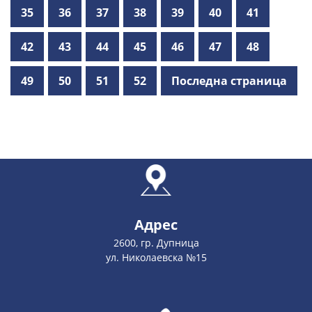
35
36
37
38
39
40
41
42
43
44
45
46
47
48
49
50
51
52
Последна страница
Адрес
2600, гр. Дупница
ул. Николаевска №15