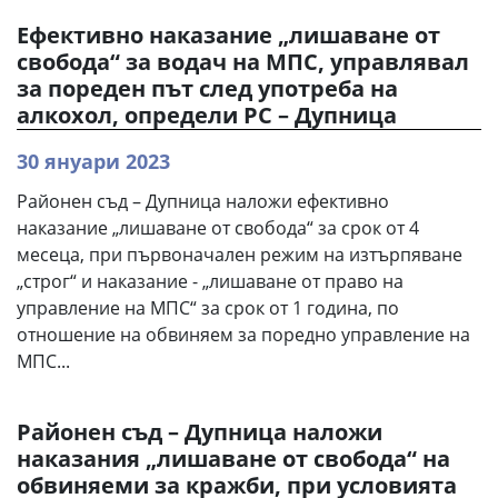
Ефективно наказание „лишаване от
свобода“ за водач на МПС, управлявал
за пореден път след употреба на
алкохол, определи РС – Дупница
30 януари 2023
Районен съд – Дупница наложи ефективно
наказание „лишаване от свобода“ за срок от 4
месеца, при първоначален режим на изтърпяване
„строг“ и наказание - „лишаване от право на
управление на МПС“ за срок от 1 година, по
отношение на обвиняем за поредно управление на
МПС...
Районен съд – Дупница наложи
наказания „лишаване от свобода“ на
обвиняеми за кражби, при условията