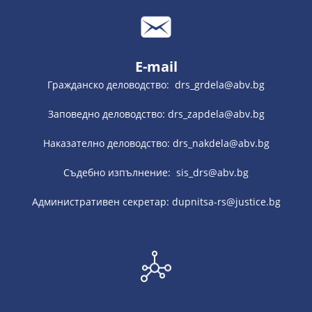
E-mail
Гражданско деловодство: drs_grdela@abv.bg
Заповедно деловодство: drs_zapdela@abv.bg
Наказателно деловодство: drs_nakdela@abv.bg
Съдебно изпълнение: sis_drs@abv.bg
Административен секретар: dupnitsa-rs@justice.bg