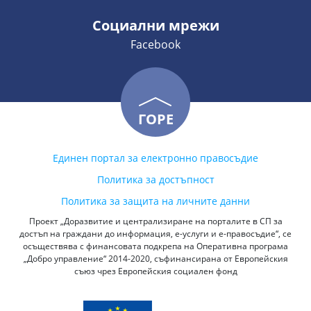
Социални мрежи
Facebook
ГОРЕ
Единен портал за електронно правосъдие
Политика за достъпност
Политика за защита на личните данни
Проект „Доразвитие и централизиране на порталите в СП за
достъп на граждани до информация, е-услуги и е-правосъдие“, се
осъществява с финансовата подкрепа на Оперативна програма
„Добро управление“ 2014-2020, съфинансирана от Европейския
съюз чрез Европейския социален фонд