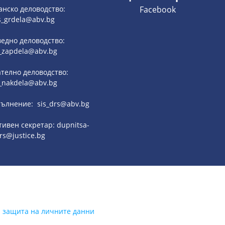
анско деловодство:
Facebook
s_grdela@abv.bg
едно деловодство:
_zapdela@abv.bg
телно деловодство:
_nakdela@abv.bg
ълнение: sis_drs@abv.bg
ивен секретар: dupnitsa-
rs@justice.bg
а защита на личните данни