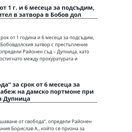
от 1 г. и 6 месеца за подсъдим,
ител в затвора в Бобов дол
рок от 1 година и 6 месеца за подсъдим,
а Бобовдолския затвор с престъпление
 определи Районен съд – Дупница, като
остигнато между прокуратурата и
а“ за срок от 6 месеца за
абеж на дамско портмоне при
в Дупница
ишаване от свобода“, определи Районен
шния Борислав А., който се призна за