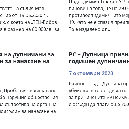
Подсъдимият Гюлхан А. / н
ството на съдия Мая
виновен в това, че на 29.
ние от 19.05.2020 г.,
противоепидемичните мер
к, с което на „ТЕЦ-Бобов
19, като не е спазил пред
 в размер на 80 000лв., за
То е издадено от...
я на дупничани за
РС – Дупница призна
и за нанасяне на
годишен дупничанин
7 октомври 2020
Районен съд – Дупница пр
я „Пробация“ и лишаване
убийство и го осъди да пл
рубо нарушил обществения
за причинените му неиму
ал съпротива на орган на
е осъден да плати още 700
подсъдим за нанасяне на