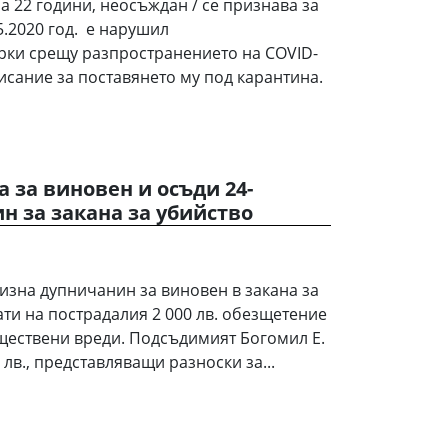
а 22 години, неосъждан / се признава за
05.2020 год. е нарушил
ки срещу разпространението на COVID-
писание за поставянето му под карантина.
 за виновен и осъди 24-
 за закана за убийство
изна дупничанин за виновен в закана за
ати на пострадалия 2 000 лв. обезщетение
ществени вреди. Подсъдимият Богомил Е.
 лв., представляващи разноски за...