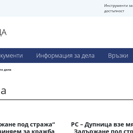
Инструменти за
достъпност
ЦА
кументи
Информация за дела
Връзки
по дела
ла
жане под стража“
РС – Дупница взе м
бвиняем за кражба
„Задържане под стр