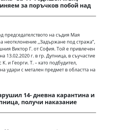
иняем за поръчков побой над
од председателството на съдия Мая
а неотклонение ,,Задържане под стража”,
шния Виктор Г. от София. Той е привлечен
на 13.02.2020 г. в гр. Дупница, в съучастие
К. и Георги. Т. – като подбудител,
на удари с метален предмет в областта на
арушил 14- дневна карантина и
упница, получи наказание