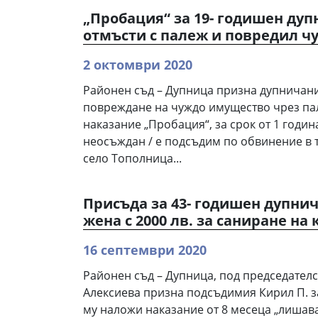
„Пробация“ за 19- годишен ду
отмъсти с палеж и повредил 
2 октомври 2020
Районен съд – Дупница призна дупничани
повреждане на чуждо имущество чрез па
наказание „Пробация“, за срок от 1 година.
неосъждан / е подсъдим по обвинение в тов
село Тополница...
Присъда за 43- годишен дупнич
жена с 2000 лв. за саниране на
16 септември 2020
Районен съд – Дупница, под председател
Алексиева призна подсъдимия Кирил П. з
му наложи наказание от 8 месеца „лишава