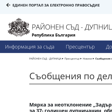
ЕДИНЕН ПОРТАЛ ЗА ЕЛЕКТРОННО ПРАВОСЪДИЕ
РАЙОНЕН СЪД - ДУПНИ
Република България
Информация за съда
Пресцентър
До
РАЙОНЕН СЪД - ДУПНИЦА
Пресцентър
Новини
Съобщения 
Съобщения по де
Мярка за неотклонение „Задър
за 37- годишен дупничанин, о