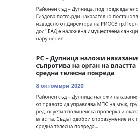
Районен съд – Дупница, под председател
Гиздова потвърди наказателно постановле
издадено от Директора на РИОСВ гр.Перни
дол“ ЕАД е наложена имуществена санкция
нарушение...
РС – Дупница наложи наказани
съпротива на орган на властта 
средна телесна повреда
8 октомври 2020
Районен съд – Дупница наложи наказани
от правото да управлява МПС на мъж, г
ред, осуетил полицейска проверка и оказ
властта. Съдът одобри споразумение и с 
средна телесна повреда...