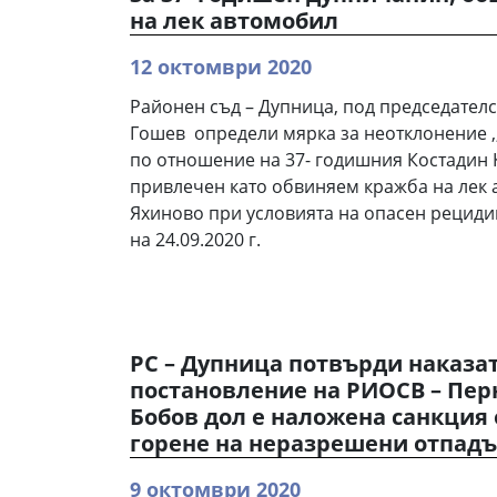
на лек автомобил
12 октомври 2020
Районен съд – Дупница, под председателс
Гошев определи мярка за неотклонение ,
по отношение на 37- годишния Костадин К
привлечен като обвиняем кражба на лек 
Яхиново при условията на опасен рециди
на 24.09.2020 г.
РС – Дупница потвърди наказа
постановление на РИОСВ – Перни
Бобов дол е наложена санкция о
горене на неразрешени отпад
9 октомври 2020