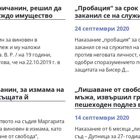
пничанин, решил да
„Пробация“ за срок 
чуждо имущество
заканил се на служ
24 септември 2020
н за виновен в
Наказание „пробация“ за с
леж и му наложи
заканил се на служител н
 В. Р. / на 19 години,
против неговата личност,
а, че на 22.10.2019 г. в
одобри споразумението п
защитата на Бисер Д...
анин, за измама на
„Лишаване от свобод
 къщата й
мъжа, извършил гр
пешеходен подлез 
14 септември 2020
ството на съдия Маргарита
а виновен в измама, като
Наказание от 6 месеца „л
не от свобода“,
съд – Дупница за 27- годи