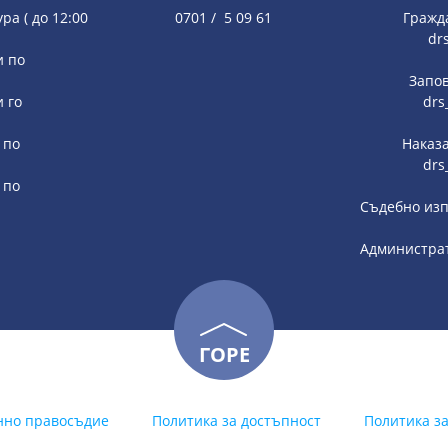
ура ( до 12:00
0701 / 5 09 61
Гражд
dr
и по
Запов
и го
drs
 по
Наказа
drs
 по
Съдебно изп
Администрат
ГОРЕ
нно правосъдие
Политика за достъпност
Политика з