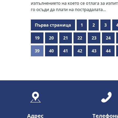
изпълнението на което се отлага за изпит
го осъди да плати на пострадалата...
Първа страница
1
2
3
19
20
21
22
23
24
39
40
41
42
43
44
Адрес
Телефон