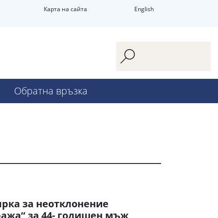
Карта на сайта
English
Обратна връзка
ярка за неотклонение
ажа“ за 44- годишен мъж,