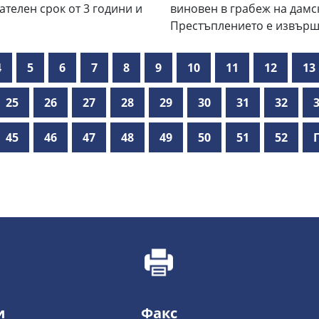
ателен срок от 3 години и
виновен в грабеж на дамск
Престъплението е извършено
4
5
6
7
8
9
10
11
12
13
25
26
27
28
29
30
31
32
45
46
47
48
49
50
51
52
и
Факс