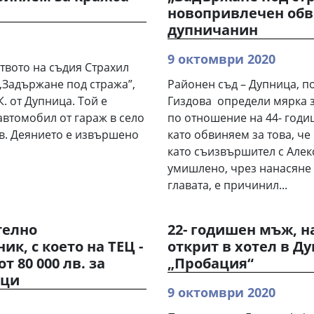
новопривлечен обв
дупничанин
9 октомври 2020
твото на съдия Страхил
,Задържане под стража”,
Районен съд – Дупница, п
. от Дупница. Той е
Гиздова определи мярка з
автомобил от гараж в село
по отношение на 44- годи
в. Деянието е извършено
като обвиняем за това, че 
като съизвършител с Алекс 
умишлено, чрез нанасяне 
главата, е причинил...
телно
22- годишен мъж, н
к, с което на ТЕЦ -
открит в хотел в Д
т 80 000 лв. за
„Пробация“
ъци
9 октомври 2020