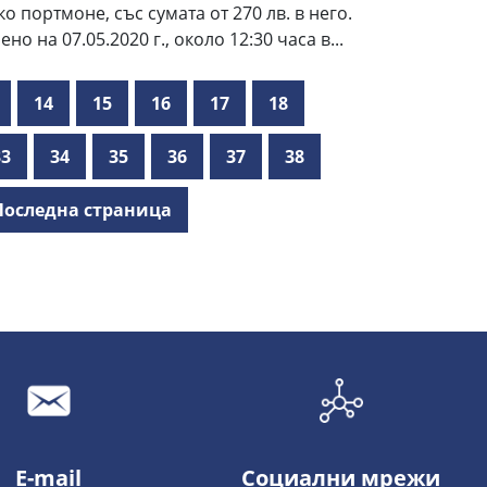
о портмоне, със сумата от 270 лв. в него.
 на 07.05.2020 г., около 12:30 часа в...
14
15
16
17
18
33
34
35
36
37
38
Последна страница
E-mail
Социални мрежи