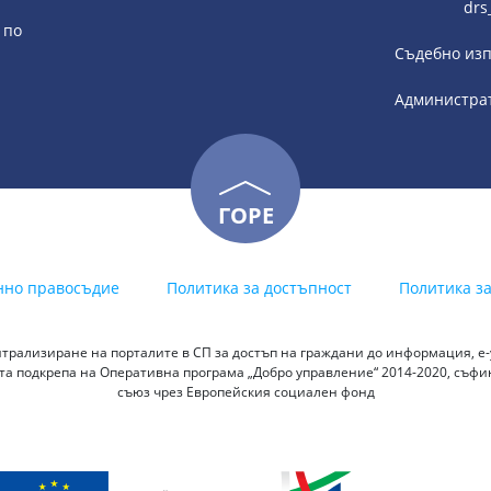
drs
 по
Съдебно изп
Администрат
ГОРЕ
нно правосъдие
Политика за достъпност
Политика з
трализиране на порталите в СП за достъп на граждани до информация, е-у
а подкрепа на Оперативна програма „Добро управление“ 2014-2020, съф
съюз чрез Европейския социален фонд