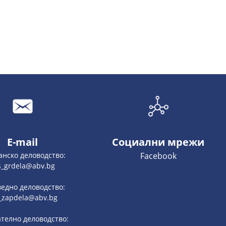
E-mail
Социални мрежи
анско деловодство:
Facebook
s_grdela@abv.bg
едно деловодство:
_zapdela@abv.bg
телно деловодство: