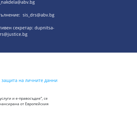
_nakdela@abv.bg
ълнение: sis_drs@abv.bg
ивен секретар: dupnitsa-
rs@justice.bg
а защита на личните данни
слуги и е-правосъдие“, се
инансирана от Европейския