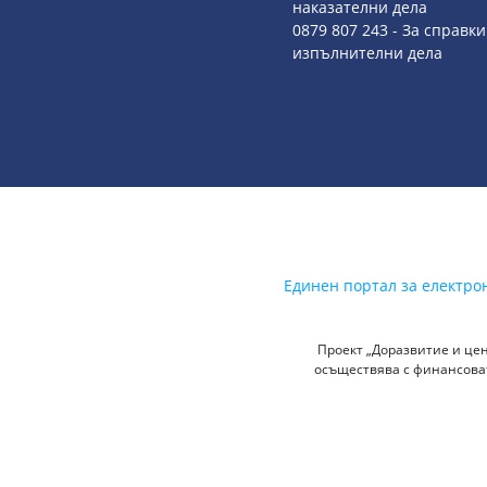
наказателни дела
0879 807 243 - За справки
изпълнителни дела
Единен портал за електро
Проект „Доразвитие и цен
осъществява с финансоват