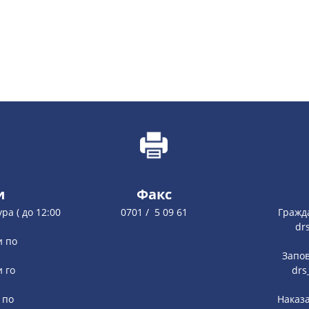
и
Факс
ура ( до 12:00
0701 / 5 09 61
Гражд
dr
и по
Запов
и го
drs
 по
Наказа