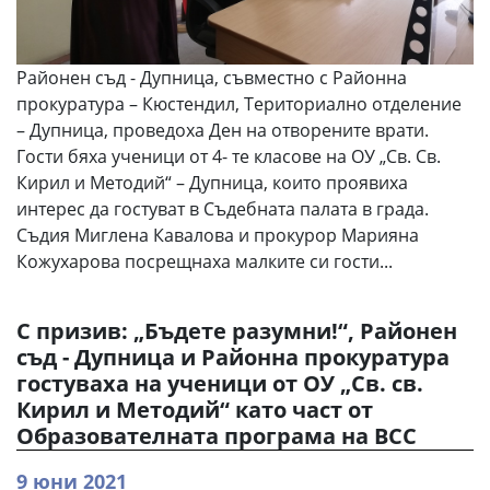
Районен съд - Дупница, съвместно с Районна
прокуратура – Кюстендил, Териториално отделение
– Дупница, проведоха Ден на отворените врати.
Гости бяха ученици от 4- те класове на ОУ „Св. Св.
Кирил и Методий“ – Дупница, които проявиха
интерес да гостуват в Съдебната палата в града.
Съдия Миглена Кавалова и прокурор Марияна
Кожухарова посрещнаха малките си гости...
С призив: „Бъдете разумни!“, Районен
съд - Дупница и Районна прокуратура
гостуваха на ученици от ОУ „Св. св.
Кирил и Методий“ като част от
Образователната програма на ВСС
9 юни 2021