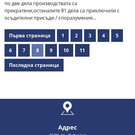
по две дела производствата са
прекратени,останалите 81 дела са приключили с
осъдителни присъди / споразумения...
Първа страница
1
2
3
4
5
6
7
8
9
10
11
Последна страница
Адрес