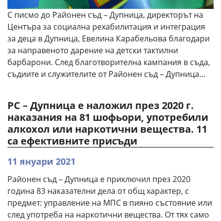
С писмо до Районен съд – Дупница, директорът на
Центъра за социална рехабилитация и интеграция
за деца в Дупница, Евелина Карабельова благодари
за направеното дарение на детски тактилни
барбарони. След благотворителна кампания в съда,
съдиите и служителите от Районен съд – Дупница...
РС – Дупница е наложил през 2020 г.
наказания на 81 шофьори, употребили
алкохол или наркотични вещества. 11
са ефективните присъди
11 януари 2021
Районен съд – Дупница е приключил през 2020
година 83 наказателни дела от общ характер, с
предмет: управление на МПС в пияно състояние или
след употреба на наркотични вещества. От тях само