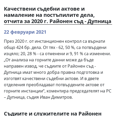
Качествени съдебни актове и
намаление на постъпилите дела,
отчита за 2020 г. Районен съд - Дупница
22 февруари 2021
През 2020 г. от инстанционен контрол са върнати
общо 424 бр. дела. От тях - 62, 50 %, са потвърдени
изцяло; 20, 28 % - са отменени и 9, 91 % са изменени.
„От анализа на горните данни може да бъде
направен извод, че съдиите от Районен съд -
Дупница имат много добра правна подготовка и
изготвят качествени съдебни актове. И в двете
отделения преобладават потвърдените актове от
горните инстанции“, коментира председателят на РС
– Дупница, съдия Иван Димитров.
Съдиите и служителите на Районен