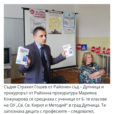
Съдия Страхил Гошев от Районен съд – Дупница и
прокурорът от Районна прокуратура Марияна
Кожухарова се срещнаха с ученици от 6- те класове
на ОУ „Св. Св. Кирил и Методий“ в град Дупница. Те
запознаха децата с професиите – следовател,