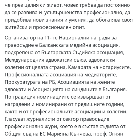
че през целия си живот, човек трябва да постоянно
да се развива и усъвършенства професионално, да
придобива нови знания и умения, да обогатява своя
житейски и професионален опит.
Организатор на 11- те Национални награди за
правосъдие е Балканската медийна асоциация,
подкрепена от Българската Съдийска асоциация,
Международния адвокатски съюз, адвокатски
колегии от цялата страна, Камарата на нотариусите,
Професионалната асоциация на медиаторите,
Прокуратурата на РБ, Асоциацията на жените
адвокати и Асоциацията на синдиците в България.
По традиция номинациите се извършват от
наградени и номинирани от предишните години,
както и от професионалните асоциации и колегии.
Гласуват журналисти от сектор правосъдие,
професионално жури, което е в състав съдията от
Общия съд на ЕС Марияна Кънчева, проф. Огнян