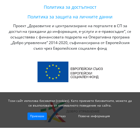
Политика за достъпност
Политика за защита на личните данни
Проект „Доразвитие и централизиране на порталите в СП за
достъп на граждани до информация, е-услуги и е-правосъдие“, се
осъществява с финансовата подкрепа на Оперативна програма
„Добро управление“ 2014-2020, съфинансирана от Европейския
съюз чрез Европейския социален фонд
Този сайт използва бисквитки (cookies). Като приемете бисквитките, можете да
се възползвате от оптималното поведение на сайта.
Приемам
Отказ
Повече информация
© 2026 Висш Съдебен Съвет - Република България