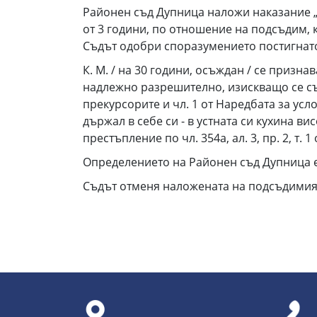
Районен съд Дупница наложи наказание „Л
от 3 години, по отношение на подсъдим,
Съдът одобри споразумението постигнато
К. М. / на 30 години, осъждан / се признав
надлежно разрешително, изискващо се съгл
прекурсорите и чл. 1 от Наредбата за усло
държал в себе си - в устната си кухина ви
престъпление по чл. 354а, ал. 3, пр. 2, т. 1 
Определението на Районен съд Дупница е
Съдът отменя наложената на подсъдимия 