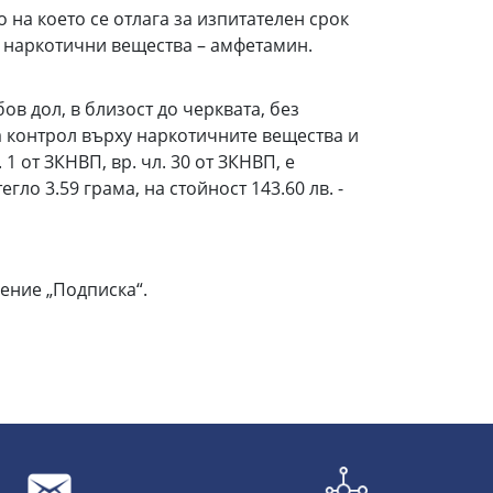
на което се отлага за изпитателен срок
и наркотични вещества – амфетамин.
бов дол, в близост до черквата, без
за контрол върху наркотичните вещества и
1 от ЗКНВП, вр. чл. 30 от ЗКНВП, е
ло 3.59 грама, на стойност 143.60 лв. -
ение „Подписка“.