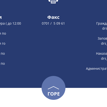
и
Факс
ура ( до 12:00
0701 / 5 09 61
Гражд
dr
и по
Запов
и го
drs
 по
Наказа
drs
 по
Администрат
ГОРЕ