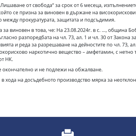
ишаване от свобода“ за срок от 6 месеца, изпълнението 
 който се призна за виновен в държане на високорисков
 между прокуратурата, защитата и подсъдимия.
а за виновен в това, че: На 23.08.2024г. в с. …, община Бо
асно разпоредбата на чл. 73, ал. 1 и чл. 30 от Закона 
вията и реда за разрешаване на дейностите по чл. 73, ал. 
сокорисково наркотично вещество – амфетамин, с нетно тег
от НК.
 окончателно и не подлежи на обжалване.
в хода на досъдебното производство мярка за неотклон