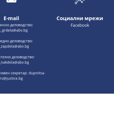
E-mail
Социални мрежи
анско деловодство:
Facebook
s_grdela@abv.bg
едно деловодство:
_zapdela@abv.bg
телно деловодство:
_nakdela@abv.bg
ивен секретар: dupnitsa-
rs@justice.bg