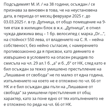
Подсъдимият М. И. / на 38 години, осъждан / се
признава за виновен в това, че на неустановена
дата, в периода от месец февруари 2025 г. до
03.03.2025 г. в гр. Дупница, от общо помещение на 9-
тия етаж в жилищен блок в ж.к. „Дупница“, е отнел
чужда движима вещ – 1 бр. велосипед с марка „Dr...",
на стойност 550 лева, от владението на С. Я. – нейна
собственост, без нейно съгласие, с намерението
противозаконно да я присвои, като деянието е
извършено в условието на опасен рецидив по
смисъла на чл. 29 ал.1 б. „а" и б. „б“ от НК, след като е
бил осъждан за тежко умишлено престъпление на
„Лишаване от свобода" не по малко от една година,
изпълнението на което не е отложено по чл. 66 от
НК и е бил осъждан два пъти на „Лишаване от
свобода" за умишлени престъпления от общ
характер, като за поне едно от тях изпълнението не
е отложено по реда на чл. 66 от НК.