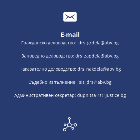
E-mail
Гражданско деловодство: drs_grdela@abv.bg
Заповедно деловодство: drs_zapdela@abv.bg
Наказателно деловодство: drs_nakdela@abv.bg
Съдебно изпълнение: sis_drs@abv.bg
Административен секретар: dupnitsa-rs@justice.bg