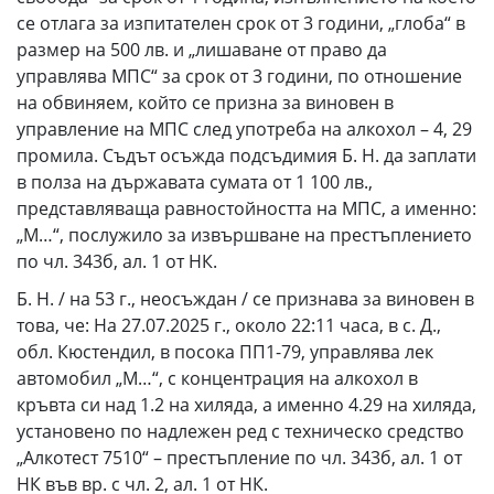
се отлага за изпитателен срок от 3 години, „глоба“ в
размер на 500 лв. и „лишаване от право да
управлява МПС“ за срок от 3 години, по отношение
на обвиняем, който се призна за виновен в
управление на МПС след употреба на алкохол – 4, 29
промила. Съдът осъжда подсъдимия Б. Н. да заплати
в полза на държавата сумата от 1 100 лв.,
представляваща равностойността на МПС, а именно:
„М…“, послужило за извършване на престъплението
по чл. 343б, ал. 1 от НК.
Б. Н. / на 53 г., неосъждан / се признава за виновен в
това, че: На 27.07.2025 г., около 22:11 часа, в с. Д.,
обл. Кюстендил, в посока ПП1-79, управлява лек
автомобил „М…“, с концентрация на алкохол в
кръвта си над 1.2 на хиляда, а именно 4.29 на хиляда,
установено по надлежен ред с техническо средство
„Алкотест 7510“ – престъпление по чл. 343б, ал. 1 от
НК във вр. с чл. 2, ал. 1 от НК.