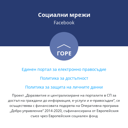
Социални мрежи
Facebook
ГОРЕ
Единен портал за електронно правосъдие
Политика за достъпност
Политика за защита на личните данни
Проект „Доразвитие и централизиране на порталите в СП за
достъп на граждани до информация, е-услуги и е-правосъдие“, се
осъществява с финансовата подкрепа на Оперативна програма
„Добро управление“ 2014-2020, съфинансирана от Европейския
съюз чрез Европейския социален фонд