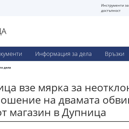
Инструменти за
достъпност
ЦА
кументи
Информация за дела
Връзки
по дела
ица взе мярка за неоткл
ношение на двамата обви
от магазин в Дупница