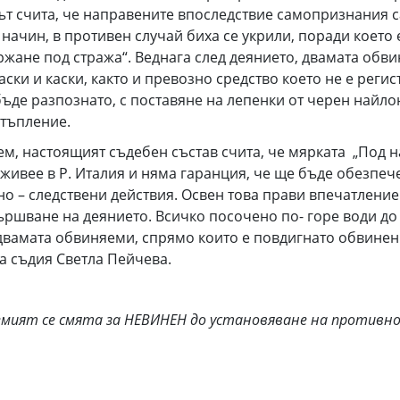
ът счита, че направените впоследствие самопризнания с
начин, в противен случай биха се укрили, поради което 
жане под стража“. Веднага след деянието, двамата обв
ски и каски, както и превозно средство което не е реги
ъде разпознато, с поставяне на лепенки от черен найлон
стъпление.
, настоящият съдебен състав счита, че мярката „Под на
живее в Р. Италия и няма гаранция, че ще бъде обезпеч
о – следствени действия. Освен това прави впечатлени
ршване на деянието. Всичко посочено по- горе води до 
двамата обвиняеми, спрямо които е повдигнато обвине
на съдия Светла Пейчева.
емият се смята за НЕВИНЕН до установяване на противнот