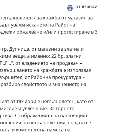
ОТПЕЧАТАЙ
 непълнолетен / за кражба от магазин за
ъдът уважи искането на Районна
подлежи обжалване и/или протестиране в 3
 в гр. Дупница, от магазин за златна и
ими вещи, а именно: 22 бр. златни
ЕТ „Г…“, от владението на продавач –
а извършването на кражбата е използвал
вършител, от Районна прокуратура –
а разбира свойството и значението на
ият от тях дори е непълнолетен, като от
мислие и увлечение. За горното
ертиза. Съображенията на настоящият
отношения на непълнолетния, същата се
ързата и компетентна намеса на