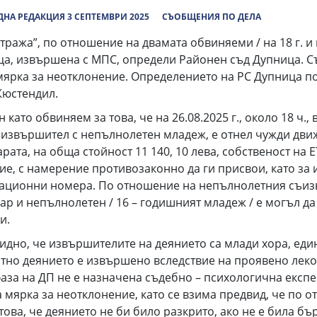
НА РЕДАКЦИЯ 3 СЕПТЕМВРИ 2025
СЪОБЩЕНИЯ ПО ДЕЛА
тража”, по отношение на двамата обвиняеми / на 18 г. и
ица, извършена с МПС, определи Районен съд Дупница. С
 мярка за неотклонение. Определението на РС Дупница 
Кюстендил.
чен като обвиняем за това, че на 26.08.2025 г., около 18 ч.,
ъизвършител с непълнолетен младеж, е отнел чужди движ
арата, на обща стойност 11 140, 10 лева, собственост на 
сие, с намерение противозаконно да ги присвои, като з
трационни номера. По отношение на непълнолетния съиз
кар и непълнолетен / 16 – годишният младеж / е могъл д
и.
идно, че извършителите на деянието са млади хора, един
ятно деянието е извършено вследствие на проявено леко
фаза на ДП не е назначена съдебно – психологична експ
а мярка за неотклонение, като се взима предвид, че по 
това, че деянието не би било разкрито, ако не е била б