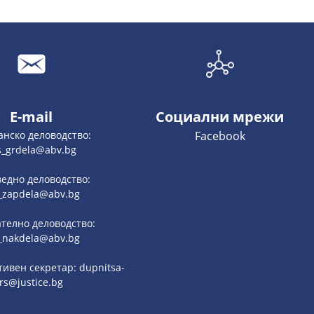
E-mail
Социални мрежи
анско деловодство:
Facebook
s_grdela@abv.bg
едно деловодство:
_zapdela@abv.bg
телно деловодство:
_nakdela@abv.bg
ивен секретар: dupnitsa-
rs@justice.bg