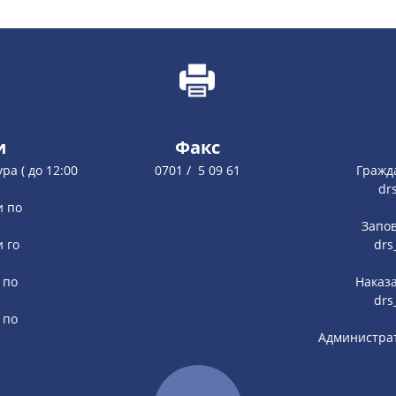
и
Факс
ура ( до 12:00
0701 / 5 09 61
Гражд
dr
и по
Запов
и го
drs
 по
Наказа
drs
 по
Администрат