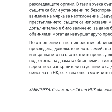
разследващите органи. В тази връзка съд
същите са били установени по безспорен 
взимане на мярка за неотклонение „Задър
престъплението, същите са използвали ма
допълнително е било заличено, за да не б
обвиняеми могат да извършат друго пре
По отношение на непълнолетния обвиняем
проследена, доколкото цялото семейство 
извършването на съответните процесуалн
подготовка на двамата обвиняеми за извъ
вероятност извършители на деянието са 
смисъла на НК, се казва още в мотивите 
ЗАБЕЛЕЖКА: Съгласно чл.16 от НПК обвиня