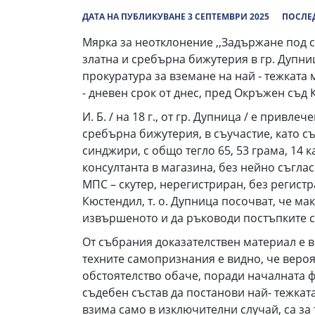
ДАТА НА ПУБЛИКУВАНЕ 3 СЕПТЕМВРИ 2025
ПОСЛЕД
Мярка за неотклонение ,,Задържане под с
златна и сребърна бижутерия в гр. Дупн
прокуратура за вземане на най - тежката
- дневен срок от днес, пред Окръжен съд 
И. Б. / на 18 г., от гр. Дупница / е привле
сребърна бижутерия, в съучастие, като с
синджири, с общо тегло 65, 53 грама, 14 к
консултанта в магазина, без нейно съгла
МПС – скутер, нерегистриран, без регис
Кюстендил, т. о. Дупница посочват, че ма
извършеното и да ръководи постъпките с
От събрания доказателствен материал е в
техните самопризнания е видно, че веро
обстоятелство обаче, поради началната 
съдебен състав да постанови най- тежкат
взима само в изключителни случай, са за 