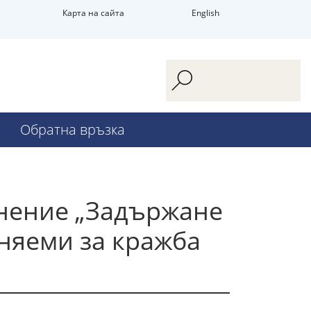
Карта на сайта
English
Обратна връзка
онение „Задържане
няеми за кражба