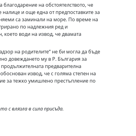
а благодарение на обстоятелството, че
е налице и още една от предпоставките за
иняеми са заминали на море. По време на
стрирано по надлежния ред и
, което води на извод, че двамата
дзор на родителите“ не би могла да бъде
ено довеждането му в Р. България за
е продължителната предварителна
обоснован извод, че с голяма степен на
ние за тежко умишлено престъпление по
о с влязла в сила присъда.