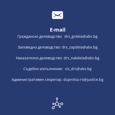
E-mail
Гражданско деловодство: drs_grdela@abv.bg
Заповедно деловодство: drs_zapdela@abv.bg
Наказателно деловодство: drs_nakdela@abv.bg
Съдебно изпълнение: sis_drs@abv.bg
Административен секретар: dupnitsa-rs@justice.bg