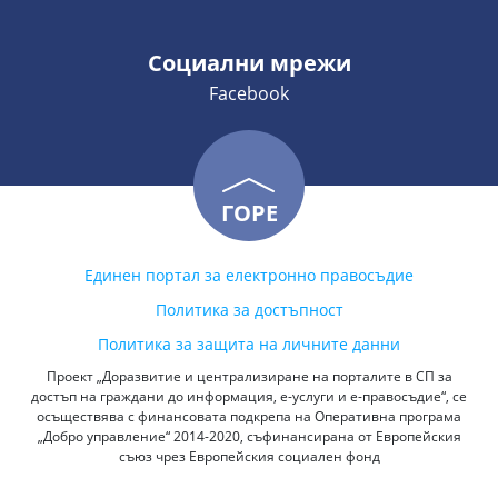
Социални мрежи
Facebook
ГОРЕ
Единен портал за електронно правосъдие
Политика за достъпност
Политика за защита на личните данни
Проект „Доразвитие и централизиране на порталите в СП за
достъп на граждани до информация, е-услуги и е-правосъдие“, се
осъществява с финансовата подкрепа на Оперативна програма
„Добро управление“ 2014-2020, съфинансирана от Европейския
съюз чрез Европейския социален фонд