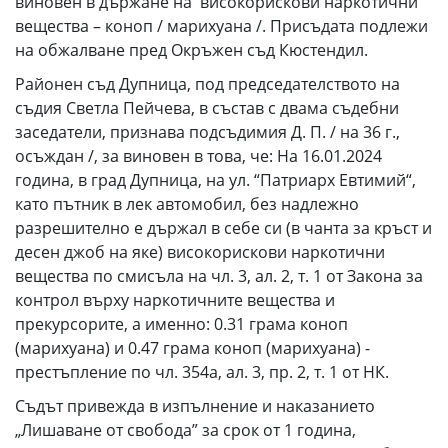
виновен в държане на високорискови наркотични
вещества – коноп / марихуана /. Присъдата подлежи
на обжалване пред Окръжен съд Кюстендил.
Районен съд Дупница, под председателството на
съдия Светла Пейчева, в състав с двама съдебни
заседатели, признава подсъдимия Д. П. / на 36 г.,
осъждан /, за виновен в това, че: На 16.01.2024
година, в град Дупница, на ул. “Патриарх Евтимий“,
като пътник в лек автомобил, без надлежно
разрешително е държал в себе си (в чанта за кръст и
десен джоб на яке) високорискови наркотични
вещества по смисъла на чл. 3, ал. 2, т. 1 от Закона за
контрол върху наркотичните вещества и
прекурсорите, а именно: 0.31 грама коноп
(марихуана) и 0.47 грама коноп (марихуана) -
престъпление по чл. 354а, ал. 3, пр. 2, т. 1 от НК.
Съдът привежда в изпълнение и наказанието
„Лишаване от свобода” за срок от 1 година,