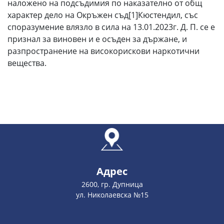
наложено на подсъдимия по наказателно от общ
характер дело на Окръжен съд[1]Кюстендил, със
споразумение влязло в сила на 13.01.2023г. Д. П. се е
признал за виновен и е осъден за държане, и
разпространение на високорискови наркотични
вещества.
Адрес
2600, гр. Дупница
ул. Николаевска №15