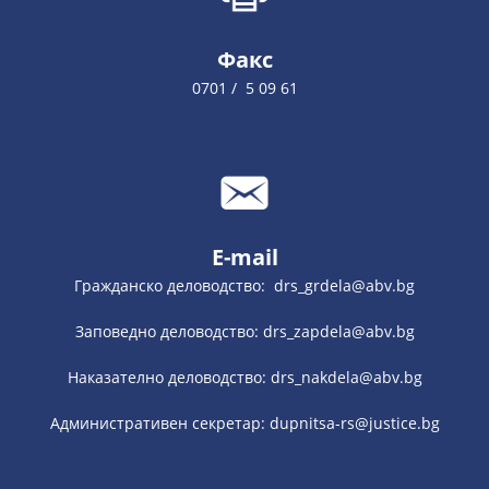
Факс
0701 / 5 09 61
E-mail
Гражданско деловодство: drs_grdela@abv.bg
Заповедно деловодство: drs_zapdela@abv.bg
Наказателно деловодство: drs_nakdela@abv.bg
Административен секретар: dupnitsa-rs@justice.bg