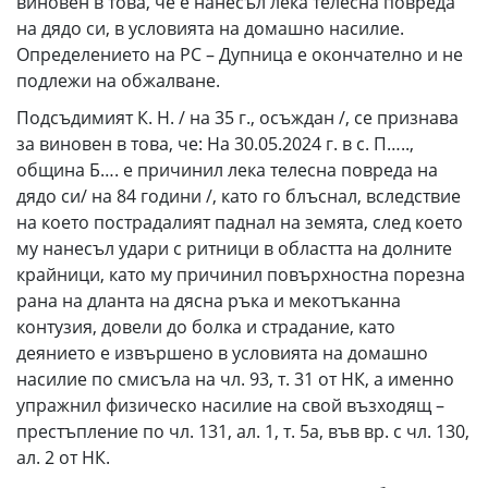
виновен в това, че е нанесъл лека телесна повреда
на дядо си, в условията на домашно насилие.
Определението на РС – Дупница е окончателно и не
подлежи на обжалване.
Подсъдимият К. Н. / на 35 г., осъждан /, се признава
за виновен в това, че: На 30.05.2024 г. в с. П…..,
община Б…. е причинил лека телесна повреда на
дядо си/ на 84 години /, като го блъснал, вследствие
на което пострадалият паднал на земята, след което
му нанесъл удари с ритници в областта на долните
крайници, като му причинил повърхностна порезна
рана на дланта на дясна ръка и мекотъканна
контузия, довели до болка и страдание, като
деянието е извършено в условията на домашно
насилие по смисъла на чл. 93, т. 31 от НК, а именно
упражнил физическо насилие на свой възходящ –
престъпление по чл. 131, ал. 1, т. 5а, във вр. с чл. 130,
ал. 2 от НК.