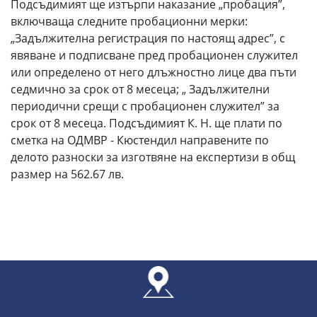
Подсъдимият ще изтърпи наказание „пробация”,
включваща следните пробационни мерки:
„Задължителна регистрация по настоящ адрес”, с
явяване и подписване пред пробационен служител
или определено от него длъжностно лице два пъти
седмично за срок от 8 месеца; „ Задължителни
периодични срещи с пробационен служител” за
срок от 8 месеца. Подсъдимият К. Н. ще плати по
сметка на ОДМВР - Кюстендил направените по
делото разноски за изготвяне на експертизи в общ
размер на 562.67 лв.