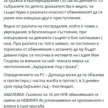
за кражба в квалифицирания състав на деянието. От
събраните по делото доказателства е видно, че
съществува и реалната опасност обвиняемият да се
укрие или извърши друго престъпление.
Видно от разпита на пострадалия, който е човек с
увреждания, в безпомощно състояние, при
извършване на деянието същият е бил заплашван с
нож. При разпита си, той е заявил, че постоянно е
тормозен от обвиняемия с искането да му бъдат
давани пари, се посочва в мотивите на съдия Мая
Гиздова за вземане на най- тежката мярка за
неотклонение „Задържане под стража”.
Определението на РС – Дупница може да се обжалва
и протестира с частна жалба и протест, в 3-дневен
срок пред Окръжен съд – Кюстендил.
ЗАБЕЛЕЖКА: Съгласно чл.16 от НПК обвиняемият се
смята за НЕВИНЕН до установяване на противното с
влязла в сила присъда.