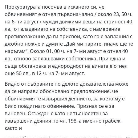
Прокуратурата посочва в искането си, че
обвиняемият е отнел първоначално / около 23, 50 ч.
на 6- ти август / чужди движими вещи на стойност 40
лв., от владението на собственика, с намерение
противозаконно да ги присвои, като го е заплашил с
джобно ножче и думите „Дай ми парите, иначе ще те
наръгам”. Около 01, 00 ч. на 7- ми август е отнел 40
лв., отново заплашвайки собственика. При една и
съща обстановка и еднородност на вината е отнел
още 50 лв., в 12 ч. на 7- ми август.
Видно от събраните по делото доказателства може
да се направи обосновано предположение, че
обвиняемият е извършил деянието, за което му е
било повдигнато обвинение. Признал се е за
виновен. Осъждан е като непълнолетен за
извършени деяния по чл. 198, а именно грабеж,
както и