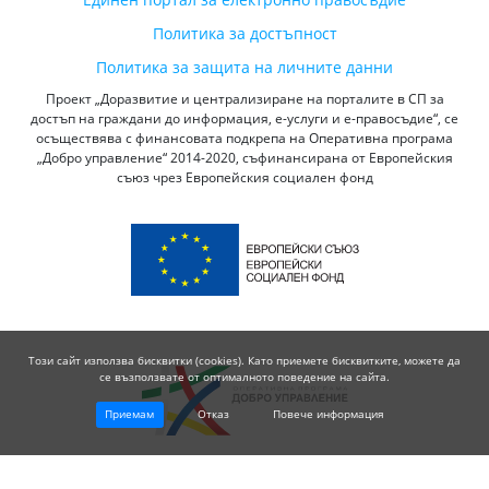
Политика за достъпност
Политика за защита на личните данни
Проект „Доразвитие и централизиране на порталите в СП за
достъп на граждани до информация, е-услуги и е-правосъдие“, се
осъществява с финансовата подкрепа на Оперативна програма
„Добро управление“ 2014-2020, съфинансирана от Европейския
съюз чрез Европейския социален фонд
Този сайт използва бисквитки (cookies). Като приемете бисквитките, можете да
се възползвате от оптималното поведение на сайта.
Приемам
Отказ
Повече информация
© 2026 Висш Съдебен Съвет - Република България