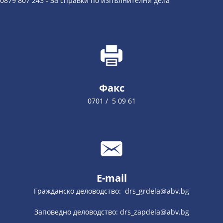
0879 807 243 - За справки по изпълнителни дела
Факс
0701 / 5 09 61
E-mail
Гражданско деловодство: drs_grdela@abv.bg
Заповедно деловодство: drs_zapdela@abv.bg