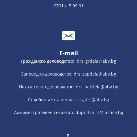
0701 / 5 09 61
E-mail
Гражданско деловодство: drs_grdela@abv.bg
Заповедно деловодство: drs_zapdela@abv.bg
Наказателно деловодство: drs_nakdela@abv.bg
Съдебно изпълнение: sis_drs@abv.bg
Административен секретар: dupnitsa-rs@justice.bg