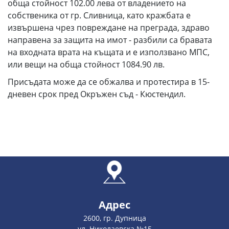
обща стойност 102.00 лева от владението на
собственика от гр. Сливница, като кражбата е
извършена чрез повреждане на преграда, здраво
направена за защита на имот - разбили са бравата
на входната врата на къщата и е използвано МПС,
или вещи на обща стойност 1084.90 лв.
Присъдата може да се обжалва и протестира в 15-
дневен срок пред Окръжен съд - Кюстендил.
Адрес
2600, гр. Дупница
ул. Николаевска №15