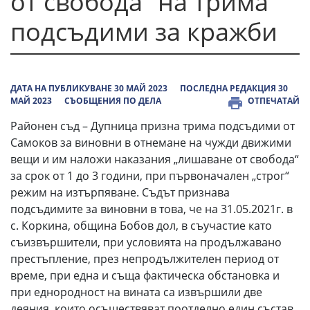
от свобода“ на трима
подсъдими за кражби
ДАТА НА ПУБЛИКУВАНЕ 30 МАЙ 2023
ПОСЛЕДНА РЕДАКЦИЯ 30
МАЙ 2023
СЪОБЩЕНИЯ ПО ДЕЛА
ОТПЕЧАТАЙ
Районен съд – Дупница призна трима подсъдими от
Самоков за виновни в отнемане на чужди движими
вещи и им наложи наказания „лишаване от свобода“
за срок от 1 до 3 години, при първоначален „строг“
режим на изтърпяване. Съдът признава
подсъдимите за виновни в това, че на 31.05.2021г. в
с. Коркина, община Бобов дол, в съучастие като
съизвършители, при условията на продължавано
престъпление, през непродължителен период от
време, при една и съща фактическа обстановка и
при еднородност на вината са извършили две
деяния, които осъществяват поотделно един състав