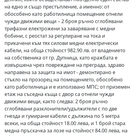
на едно и също престъпление, а именно: от
обособено като работилница помещение отнели
чужди движими вещи – 2 броя ръчно сглобявани
трифазни електрожени за заваряване с медни
бобини, с реостат за регулиране на тока и
прикачени към тях силови медни електрически
кабели, на обща стойност 982.90 лв. от владението
на собственика от гр. Дупница, като кражбата е
извършена чрез повреждане на преграда, здраво
направена за защита на имот - демонтирано е
стъкло на прозорец на помещението, обособено
като работилница и е използвано МПС; от приземен
етаж на съседна къща с двор са отнели чужди
движими вещи, както следва: 2 броя ръчно
сглобявани разклонители/удължители с по две
гнезда и гумирани кабели с дължина по 5 метра
всеки, на обща стойност 18.00 лева, и 1 брой стара
медна пръскачка за лозе на стойност 84.00 лева, на