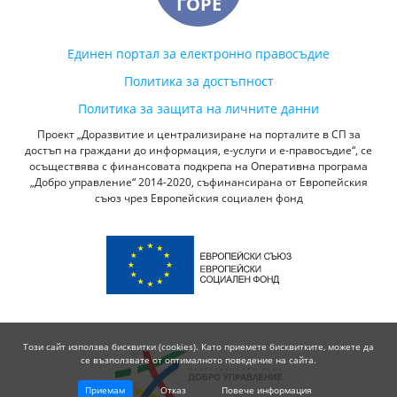
ГОРЕ
Единен портал за електронно правосъдие
Политика за достъпност
Политика за защита на личните данни
Проект „Доразвитие и централизиране на порталите в СП за
достъп на граждани до информация, е-услуги и е-правосъдие“, се
осъществява с финансовата подкрепа на Оперативна програма
„Добро управление“ 2014-2020, съфинансирана от Европейския
съюз чрез Европейския социален фонд
Този сайт използва бисквитки (cookies). Като приемете бисквитките, можете да
се възползвате от оптималното поведение на сайта.
Приемам
Отказ
Повече информация