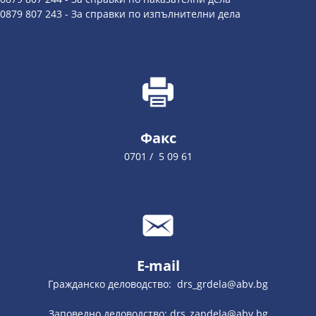
0879 807 243 - За справки по изпълнителни дела
Факс
0701 / 5 09 61
E-mail
Гражданско деловодство: drs_grdela@abv.bg
Заповедно деловодство: drs_zapdela@abv.bg