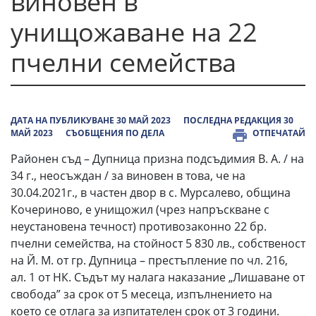
виновен в
унищожаване на 22
пчелни семейства
ДАТА НА ПУБЛИКУВАНЕ 30 МАЙ 2023
ПОСЛЕДНА РЕДАКЦИЯ 30
МАЙ 2023
СЪОБЩЕНИЯ ПО ДЕЛА
ОТПЕЧАТАЙ
Районен съд – Дупница призна подсъдимия В. А. / на
34 г., неосъждан / за виновен в това, че на
30.04.2021г., в частен двор в с. Мурсалево, община
Кочериново, е унищожил (чрез напръскване с
неустановена течност) противозаконно 22 бр.
пчелни семейства, на стойност 5 830 лв., собственост
на Й. М. от гр. Дупница – престъпление по чл. 216,
ал. 1 от НК. Съдът му налага наказание „Лишаване от
свобода” за срок от 5 месеца, изпълнението на
което се отлага за изпитателен срок от 3 години.