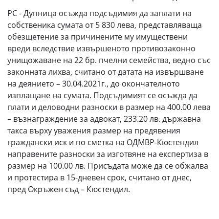
РС - Дупница осъжда подсъдимия да заплати на
собственика сумата от 5 830 лева, представляваща
обезщетение за причинените му имуществени
вреди вследствие извършеното противозаконно
унищожаване на 22 бр. пчелни семейства, ведно със
законната лихва, считано от датата на извършване
на деянието – 30.04.2021г., до окончателното
изплащане на сумата. Подсъдимият се осъжда да
плати и деловодни разноски в размер на 400.00 лева
– възнаграждение за адвокат, 233.20 лв. държавна
такса върху уважения размер на предявения
граждански иск и по сметка на ОДМВР-Кюстендил
направените разноски за изготвяне на експертиза в
размер на 100.00 лв. Присъдата може да се обжалва
и протестира в 15-дневен срок, считано от днес,
пред Окръжен съд – Кюстендил.