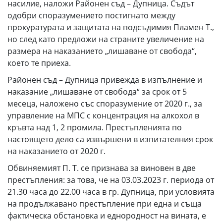
насилие, наложи Районен съд – Дупница. Съдът
одобри споразумението постигнато между
прокуратурата и защитата на подсъдимия Пламен Т.,
но след като предложи на страните увеличение на
размера на наказанието „лишаване от свобода“,
което те приеха.
Районен съд – Дупница привежда в изпълнение и
наказание „лишаване от свобода“ за срок от 5
месеца, наложено със споразумение от 2020 г., за
управление на МПС с концентрация на алкохол в
кръвта над 1, 2 промила. Престъпленията по
настоящето дело са извършени в изпитателния срок
на наказанието от 2020 г.
Обвиняемият П. Т. се признава за виновен в две
престъпления: за това, че на 03.03.2023 г. периода от
21.30 часа до 22.00 часа в гр. Дупница, при условията
на продължавано престъпление при една и съща
фактическа обстановка и еднородност на вината, е