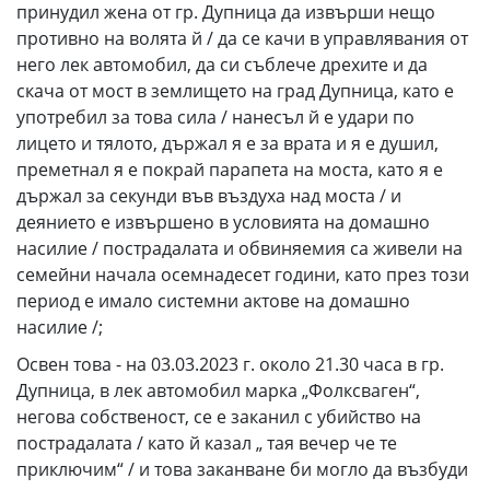
принудил жена от гр. Дупница да извърши нещо
противно на волята й / да се качи в управлявания от
него лек автомобил, да си съблече дрехите и да
скача от мост в землището на град Дупница, като е
употребил за това сила / нанесъл й е удари по
лицето и тялото, държал я е за врата и я е душил,
преметнал я е покрай парапета на моста, като я е
държал за секунди във въздуха над моста / и
деянието е извършено в условията на домашно
насилие / пострадалата и обвиняемия са живели на
семейни начала осемнадесет години, като през този
период е имало системни актове на домашно
насилие /;
Освен това - на 03.03.2023 г. около 21.30 часа в гр.
Дупница, в лек автомобил марка „Фолксваген“,
негова собственост, се е заканил с убийство на
пострадалата / като й казал „ тая вечер че те
приключим“ / и това заканване би могло да възбуди