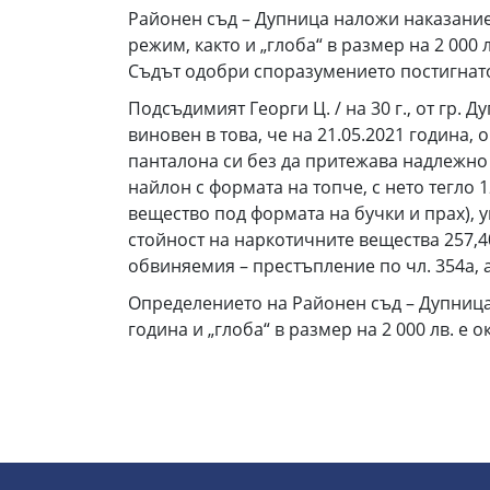
Районен съд – Дупница наложи наказание 
режим, както и „глоба“ в размер на 2 00
Съдът одобри споразумението постигнат
Подсъдимият Георги Ц. / на 30 г., от гр. 
виновен в това, че на 21.05.2021 година, 
панталона си без да притежава надлежно
найлон с формата на топче, с нето тегло
вещество под формата на бучки и прах), у
стойност на наркотичните вещества 257,40
обвиняемия – престъпление по чл. 354а, ал. 3
Определението на Районен съд – Дупница,
година и „глоба“ в размер на 2 000 лв. е