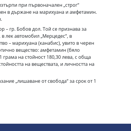
 изтърпи при първоначален „строг“
овен в държане на марихуана и амфетамин.
.
ор – гр. Бобов дол. Той се признава за
, в лек автомобил „Мерцедес“, в
о – марихуана (канабис), увито в черен
котично вещество: амфетамин (бяло
1 грама на стойност 180,30 лева, с обща
стойността на веществата, и личността на
зание „лишаване от свобода“ за срок от 1