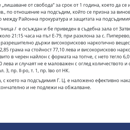
„лишаване от свобода“ за срок от 1 година, което да се
0 лв., по отношение на подсъдим, който се призна за вин
о между Районна прокуратура и защитата на подсъдимия
Дупница / е осъждан и бе приведен в съдебна зала от Затв
около 21:15 часа на път Е-79, при разклона за с. Пиперево
 разрешително държи високорисково наркотично веществ
 12,85 грама на стойност 77,10 лева и високорисково нар
вито в черен найлон с формата на топче, с нето тегло 6,0
 лева и случаят не е маловажен с оглед количеството и 
, пр. ІІ-ро, т. 1, пр. Іво от НК.
 с което на подсъдимия Г. Ц. е наложено ефективно нака
 окончателно и не подлежи на обжалване.