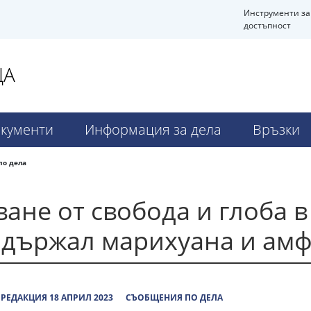
Инструменти за
достъпност
ЦА
кументи
Информация за дела
Връзки
по дела
ане от свобода и глоба в
н държал марихуана и ам
РЕДАКЦИЯ 18 АПРИЛ 2023
СЪОБЩЕНИЯ ПО ДЕЛА