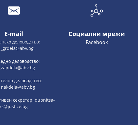
E-mail
Социални мрежи
анско деловодство:
Facebook
s_grdela@abv.bg
едно деловодство:
_zapdela@abv.bg
телно деловодство:
_nakdela@abv.bg
ивен секретар: dupnitsa-
rs@justice.bg