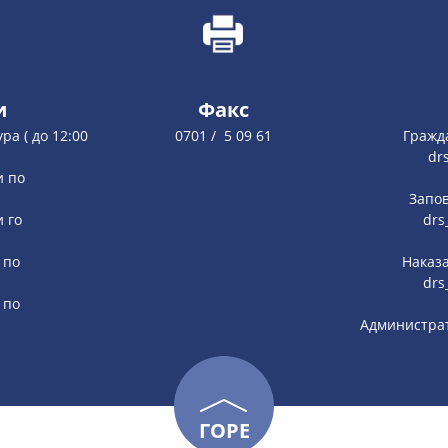
и
Факс
ура ( до 12:00
0701 / 5 09 61
Гражд
dr
и по
Запов
и го
drs
 по
Наказа
drs
 по
Администрат
ГОРЕ