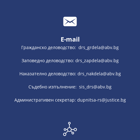
E-mail
Гражданско деловодство: drs_grdela@abv.bg
Заповедно деловодство: drs_zapdela@abv.bg
Наказателно деловодство: drs_nakdela@abv.bg
Съдебно изпълнение: sis_drs@abv.bg
Административен секретар: dupnitsa-rs@justice.bg