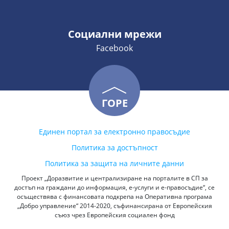
Социални мрежи
Facebook
ГОРЕ
Единен портал за електронно правосъдие
Политика за достъпност
Политика за защита на личните данни
Проект „Доразвитие и централизиране на порталите в СП за
достъп на граждани до информация, е-услуги и е-правосъдие“, се
осъществява с финансовата подкрепа на Оперативна програма
„Добро управление“ 2014-2020, съфинансирана от Европейския
съюз чрез Европейския социален фонд