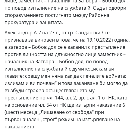
лице, заместник – началник на Затвора – Бобов дол,
по повод изпълнение на службата й. Съдът одобри
споразумението постигнато между Районна
прокуратура и защитата.
Александър А. / на 27 г., от гр. Сандански / се
признава за виновен в това, че на 19.10.2022 година,
в затвора – Бобов дол се е заканил с престъпление
против личността на длъжностно лице заместник –
началник на Затвора – Бобов дол, по повод
изпълнение на службата й с думите: „искам ви
главите; срещу мен няма как да спечелите войната;
излизам и ви почвам“ и това заканване би могло да
възбуди страх за осъществяването му –
престъпление по чл. 144, ал. 2, вр. с ал. 1 от НК, като
на основание чл. 54 от НК ще изтърпи наказание 6
(шест) месеца „Лишаване от свобода“ при
първоначален „строг“ режим на изтърпяване на
наказанието.