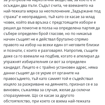
осъждан два пъти. Съдът счита, че вземането на
най-тежката мярка за неотклонение „Задържане под
стража“ е неоправдано, тъй като се касае за млад
човек, който във връзка с предстоящите избори е
решил да помогне в полза на определена партия да
събере определен брой гласове, но по никакъв
начин същият не е действал брутално спрямо
правото на избор на всеки един от неговите близки
и познати, с които е разговарял. Напротив, същите
даже са го вземали на подбив, когато е апелирал да
упражнят избирателния си вот за определен
кандидат. Лицето е с трайно установен адрес, няма
данни същият да се укрие от органите на
правосъдието, тъй като самият той е съдействал
изцяло за разкриване на деянието, признал се е за
виновен, съжалява за случая, желае да сключи
споразумение. Що се касае за другото
обстоятелство, при което се взема най-тежката