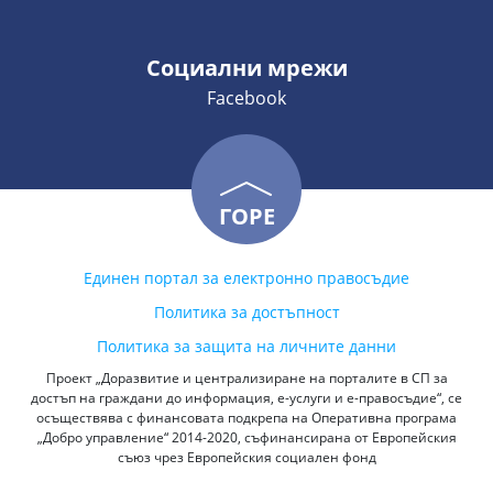
Социални мрежи
Facebook
ГОРЕ
Единен портал за електронно правосъдие
Политика за достъпност
Политика за защита на личните данни
Проект „Доразвитие и централизиране на порталите в СП за
достъп на граждани до информация, е-услуги и е-правосъдие“, се
осъществява с финансовата подкрепа на Оперативна програма
„Добро управление“ 2014-2020, съфинансирана от Европейския
съюз чрез Европейския социален фонд