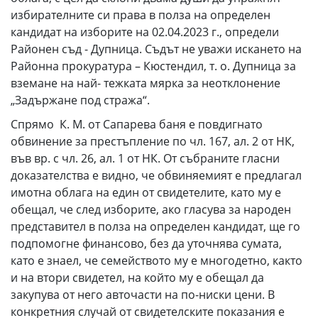
избирателните си права в полза на определен
кандидат на изборите на 02.04.2023 г., определи
Районен съд - Дупница. Съдът не уважи искането на
Районна прокуратура – Кюстендил, т. о. Дупница за
вземане на най- тежката мярка за неотклонение
„Задържане под стража“.
Спрямо К. М. от Сапарева баня е повдигнато
обвинение за престъпление по чл. 167, ал. 2 от НК,
във вр. с чл. 26, ал. 1 от НК. От събраните гласни
доказателства е видно, че обвиняемият е предлагал
имотна облага на един от свидетелите, като му е
обещал, че след изборите, ако гласува за народен
представител в полза на определен кандидат, ще го
подпомогне финансово, без да уточнява сумата,
като е знаел, че семейството му е многодетно, както
и на втори свидетел, на който му е обещал да
закупува от него авточасти на по-ниски цени. В
конкретния случай от свидетелските показания е