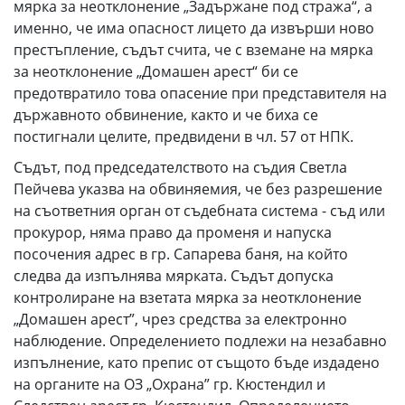
мярка за неотклонение „Задържане под стража“, а
именно, че има опасност лицето да извърши ново
престъпление, съдът счита, че с вземане на мярка
за неотклонение „Домашен арест“ би се
предотвратило това опасение при представителя на
държавното обвинение, както и че биха се
постигнали целите, предвидени в чл. 57 от НПК.
Съдът, под председателството на съдия Светла
Пейчева указва на обвиняемия, че без разрешение
на съответния орган от съдебната система - съд или
прокурор, няма право да променя и напуска
посочения адрес в гр. Сапарева баня, на който
следва да изпълнява мярката. Съдът допуска
контролиране на взетата мярка за неотклонение
„Домашен арест”, чрез средства за електронно
наблюдение. Определението подлежи на незабавно
изпълнение, като препис от същото бъде издадено
на органите на ОЗ „Охрана” гр. Кюстендил и