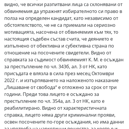
видно, че всички разпитвани лица са склонявани от
обвиняемия да упражнят избирателното си право в
полза на определен кандидат, като независимо от
обстоятелството, че не са приемали на сериозно
мотивацията, насочена от обвиняемия към тях, то
настоящия съдебен състав счита, че деянието е
изпълнено от обективна и субективна страна по
отношение на посочените свидетели. Видно от
справката за съдимост обвиняемият К. М. е осъждан
за престъпление по чл. 343б, ал. 3 от НК, като
присъдата е влязла в сила през месец Октомври
2022 г. и изтърпяването на наложеното наказание
„Лишаване от свобода“ е отложено за срок от три
години. Преди това лицето е осъждано за
престъпление по чл. 354а, ал. 3 от НК, като е
реабилитирано. Видно от характеристичната
справка, лицето няма други криминални прояви,
освен посочените по-горе осъждания, но има данни
за употреба на наркотични вещества, за което е и