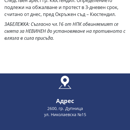
Следствен арест гр. Кюстендил. Определението
подлежи на обжалване и протест в 3-дневен срок,
считано от днес, пред Окръжен съд – Кюстендил.
ЗАБЕЛЕЖКА: Съгласно чл.16 от НПК обвиняемият се
смята за НЕВИНЕН до установяване на противното с
влязла в сила присъда.
Адрес
2600, гр. Дупница
ул. Николаевска №15