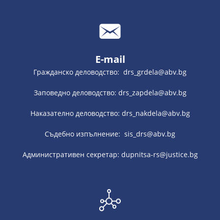
E-mail
Гражданско деловодство: drs_grdela@abv.bg
Заповедно деловодство: drs_zapdela@abv.bg
Наказателно деловодство: drs_nakdela@abv.bg
Съдебно изпълнение: sis_drs@abv.bg
Административен секретар: dupnitsa-rs@justice.bg