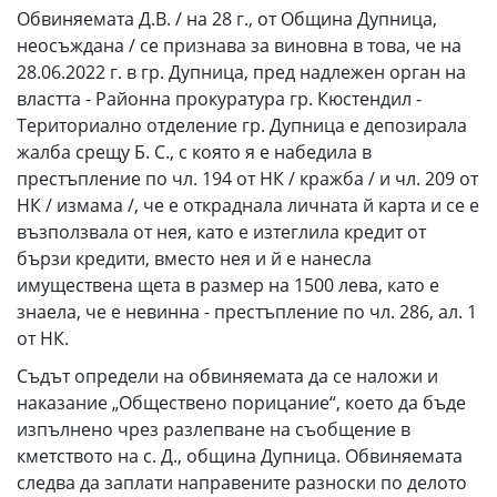
Обвиняемата Д.В. / на 28 г., от Община Дупница,
неосъждана / се признава за виновна в това, че на
28.06.2022 г. в гр. Дупница, пред надлежен орган на
властта - Районна прокуратура гр. Кюстендил -
Териториално отделение гр. Дупница е депозирала
жалба срещу Б. С., с която я е набедила в
престъпление по чл. 194 от НК / кражба / и чл. 209 от
НК / измама /, че е откраднала личната й карта и се е
възползвала от нея, като е изтеглила кредит от
бързи кредити, вместо нея и й е нанесла
имуществена щета в размер на 1500 лева, като е
знаела, че е невинна - престъпление по чл. 286, ал. 1
от НК.
Съдът определи на обвиняемата да се наложи и
наказание „Обществено порицание“, което да бъде
изпълнено чрез разлепване на съобщение в
кметството на с. Д., община Дупница. Обвиняемата
следва да заплати направените разноски по делото