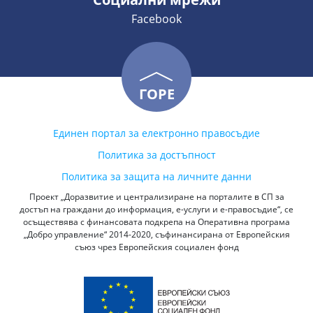
Facebook
ГОРЕ
Единен портал за електронно правосъдие
Политика за достъпност
Политика за защита на личните данни
Проект „Доразвитие и централизиране на порталите в СП за
достъп на граждани до информация, е-услуги и е-правосъдие“, се
осъществява с финансовата подкрепа на Оперативна програма
„Добро управление“ 2014-2020, съфинансирана от Европейския
съюз чрез Европейския социален фонд