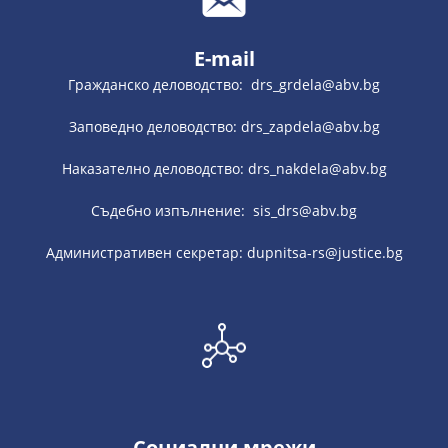
E-mail
Гражданско деловодство: drs_grdela@abv.bg
Заповедно деловодство: drs_zapdela@abv.bg
Наказателно деловодство: drs_nakdela@abv.bg
Съдебно изпълнение: sis_drs@abv.bg
Административен секретар: dupnitsa-rs@justice.bg
Социални мрежи