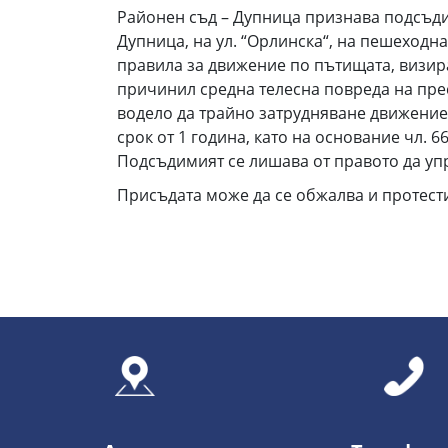
Районен съд – Дупница признава подсъдимия
Дупница, на ул. “Орлинска“, на пешеходн
правила за движение по пътищата, визира
причинил средна телесна повреда на прес
водело да трайно затрудняване движениет
срок от 1 година, като на основание чл. 6
Подсъдимият се лишава от правото да упр
Присъдата може да се обжалва и протести