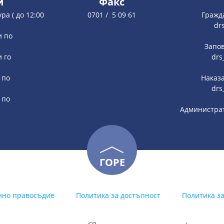
и
Факс
ура ( до 12:00
0701 / 5 09 61
Гражд
dr
и по
Запов
и го
drs
 по
Наказа
drs
 по
Администрат
ГОРЕ
нно правосъдие
Политика за достъпност
Политика з