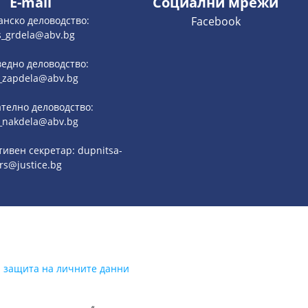
E-mail
Социални мрежи
анско деловодство:
Facebook
s_grdela@abv.bg
едно деловодство:
_zapdela@abv.bg
телно деловодство:
_nakdela@abv.bg
ивен секретар: dupnitsa-
rs@justice.bg
а защита на личните данни