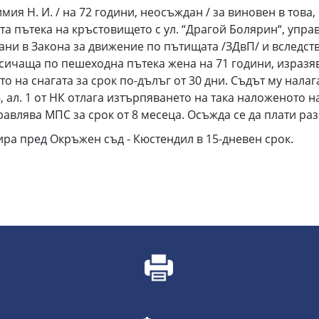
 Н. И. / на 72 години, неосъждан / за виновен в това, че 
ата пътека на кръстовището с ул. “Драгой Болярин“, упр
ни в Закона за движение по пътищата /ЗДвП/ и вследств
ичаща по пешеходна пътека жена на 71 години, изразява
о на снагата за срок по-дълъг от 30 дни. Съдът му нала
6, ал. 1 от НК отлага изтърпяването на така наложеното н
авлява МПС за срок от 8 месеца. Осъжда се да плати раз
ра пред Окръжен съд - Кюстендил в 15-дневен срок.