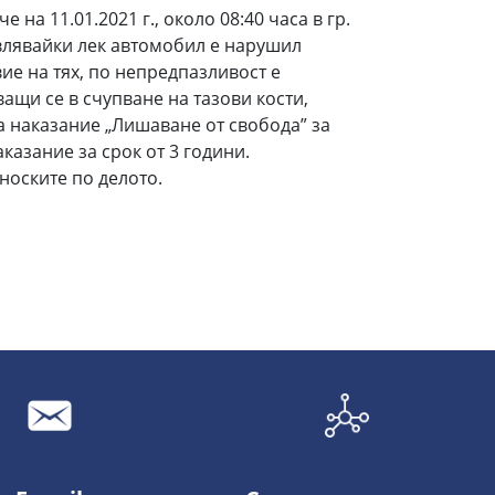
на 11.01.2021 г., около 08:40 часа в гр.
авлявайки лек автомобил е нарушил
ие на тях, по непредпазливост е
щи се в счупване на тазови кости,
га наказание „Лишаване от свобода” за
аказание за срок от 3 години.
носките по делото.