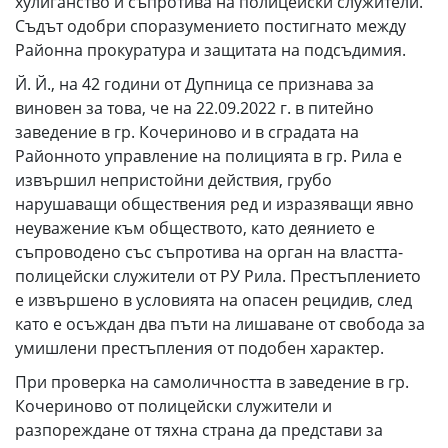
хулиганство и съпротива на полицейски служители.
Съдът одобри споразумението постигнато между
Районна прокуратура и защитата на подсъдимия.
Й. Й., на 42 години от Дупница се признава за
виновен за това, че на 22.09.2022 г. в питейно
заведение в гр. Кочериново и в сградата на
Районното управление на полицията в гр. Рила е
извършил непристойни действия, грубо
нарушаващи обществения ред и изразяващи явно
неуважение към обществото, като деянието е
съпроводено със съпротива на орган на властта-
полицейски служители от РУ Рила. Престъплението
е извършено в условията на опасен рецидив, след
като е осъждан два пъти на лишаване от свобода за
умишлени престъпления от подобен характер.
При проверка на самоличността в заведение в гр.
Кочериново от полицейски служители и
разпореждане от тяхна страна да представи за