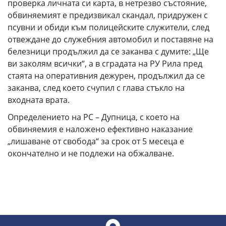
проверка личната си карта, в нетрезво състояние,
обвиняемият е предизвикал скандал, придружен с
псувни и обиди към полицейските служители, след
отвеждане до служебния автомобил и поставяне на
белезници продължил да се заканва с думите: „Ще
ви заколям всички“, а в сградата на РУ Рила пред
стаята на оперативния дежурен, продължил да се
заканва, след което счупил с глава стъкло на
входната врата.
Определението на РС – Дупница, с което на
обвиняемия е наложено ефективно наказание
„лишаване от свобода“ за срок от 5 месеца е
окончателно и не подлежи на обжалване.