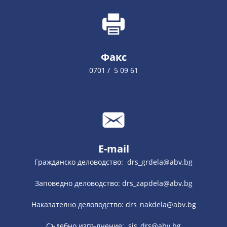
Факс
0701 / 5 09 61
E-mail
Гражданско деловодство: drs_grdela@abv.bg
Заповедно деловодство: drs_zapdela@abv.bg
Наказателно деловодство: drs_nakdela@abv.bg
Съдебно изпълнение: sis_drs@abv.bg