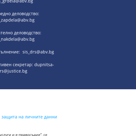
s_grdela@abv.bg
едно деловодство:
_zapdela@abv.bg
телно деловодство:
_nakdela@abv.bg
ълнение: sis_drs@abv.bg
ивен секретар: dupnitsa-
rs@justice.bg
а защита на личните данни
слуги и е-правосъдие“, се