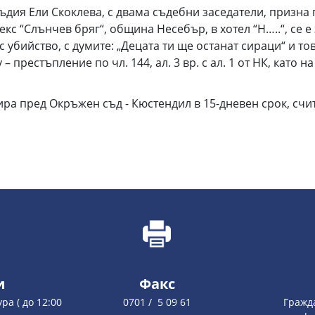
съдия Ели Скоклева, с двама съдебни заседатели, призна
лекс “Слънчев бряг“, община Несебър, в хотел “Н…..“, се е 
 убийство, с думите: „Децата ти ще останат сираци“ и т
престъпление по чл. 144, ал. 3 вр. с ал. 1 от НК, като на
ра пред Окръжен съд - Кюстендил в 15-дневен срок, счит
и
Факс
ура ( до 12:00
0701 / 5 09 61
Гражд