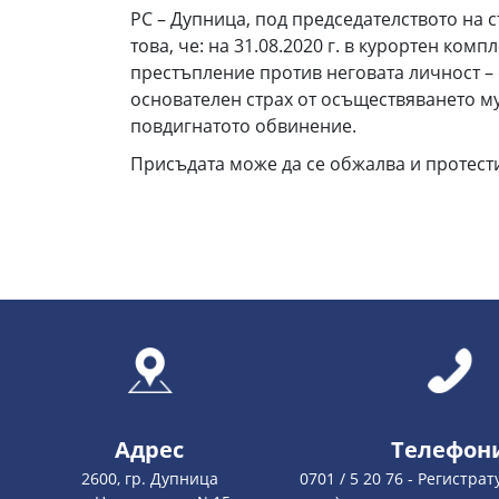
РС – Дупница, под председателството на 
това, че: на 31.08.2020 г. в курортен комп
престъпление против неговата личност – с
основателен страх от осъществяването му – 
повдигнатото обвинение.
Присъдата може да се обжалва и протести
Адрес
Телефон
2600, гр. Дупница
0701 / 5 20 76 - Регистрат