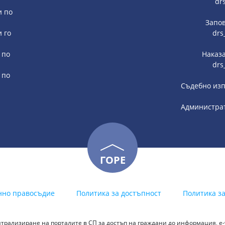
dr
и по
Запов
и го
drs
 по
Наказа
drs
 по
Съдебно изп
Администрат
ГОРЕ
нно правосъдие
Политика за достъпност
Политика з
трализиране на порталите в СП за достъп на граждани до информация, е-у