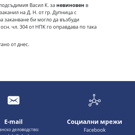
 подсъдимия Васил К. за
невиновен
в
заканил на Д. Н. от гр. Дупница с
ова заканване би могло да възбуди
 осн. чл. 304 от НПК го оправдава по така
ано от днес.
E-mail
Социални мрежи
анско деловодство:
Facebook