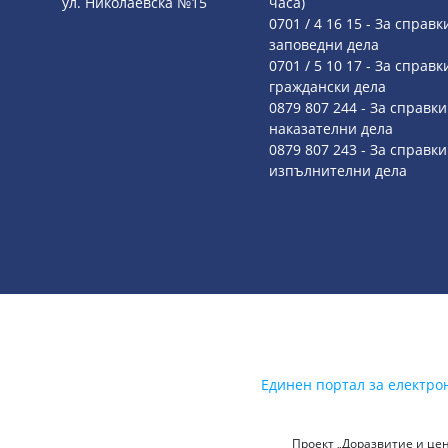
ул. Николаевска №15
часа)
0701 / 4 16 15 - За справк
заповедни дела
0701 / 5 10 17 - За справк
граждански дела
0879 807 244 - За справки
наказателни дела
0879 807 243 - За справки
изпълнителни дела
Единен портал за електро
Проект „Доразвитие и цен