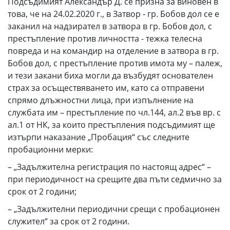
Подсъдимият Александър Д. се призна за виновен в
това, че на 24.02.2020 г., в Затвор - гр. Бобов дол се е
заканил на надзирател в затвора в гр. Бобов дол, с
престъпление против личността - тежка телесна
повреда и на командир на отделение в затвора в гр.
Бобов дол, с престъпление против имота му – палеж,
и тези закани биха могли да възбудят основателен
страх за осъществяването им, като са отправени
спрямо длъжностни лица, при изпълнение на
службата им – престъпление по чл.144, ал.2 във вр. с
ал.1 от НК, за които престъпления подсъдимият ще
изтърпи наказание „Пробация“ със следните
пробационни мерки:
– „Задължителна регистрация по настоящ адрес“ –
при периодичност на срещите два пъти седмично за
срок от 2 години;
– „Задължителни периодични срещи с пробационен
служител“ за срок от 2 години.