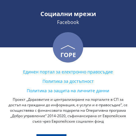
Социални мрежи
Facebook
ГОРЕ
Единен портал за електронно правосъдие
Политика за достъпност
Политика за защита на личните данни
Проект „Доразвитие и централизиране на порталите в СП за
достъп на граждани до информация, е-услуги и е-правосъдие“, се
осъществява с финансовата подкрепа на Оперативна програма
„Добро управление“ 2014-2020, съфинансирана от Европейския
съюз чрез Европейския социален фонд