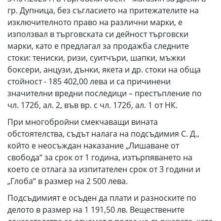
гp. Дупница, без съгласието нa притежателите нa
изключитeлнoтo право на различни марки, е
използвал в търговската си дейност търговски
марки, като е предлагал за продажба следните
стоки: тениски, ризи, суитчъри, шапки, мъжки
боксери, анцузи, дънки, якета и др. стоки на обща
стойност - 185 402,00 лева и са причинени
значителни вредни последици – престъпление по
чл. 172б, ал. 2, във вр. с чл. 172б, ал. 1 от НК.
При многобройни смекчаващи вината
обстоятелства, съдът налага на подсъдимия С. Д.,
който е неосъждан наказание „Лишаване от
свобода“ за срок от 1 година, изтърпяването на
което се отлага за изпитателен срок от 3 години и
„Глоба“ в размер на 2 500 лева.
Подсъдимият е осъден да плати и разноските по
делото в размер на 1 191,50 лв. Веществените