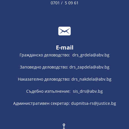
0701 / 5 09 61
E-mail
Гражданско деловодство: drs_grdela@abv.bg
Заповедно деловодство: drs_zapdela@abv.bg
Наказателно деловодство: drs_nakdela@abv.bg
Съдебно изпълнение: sis_drs@abv.bg
Административен секретар: dupnitsa-rs@justice.bg