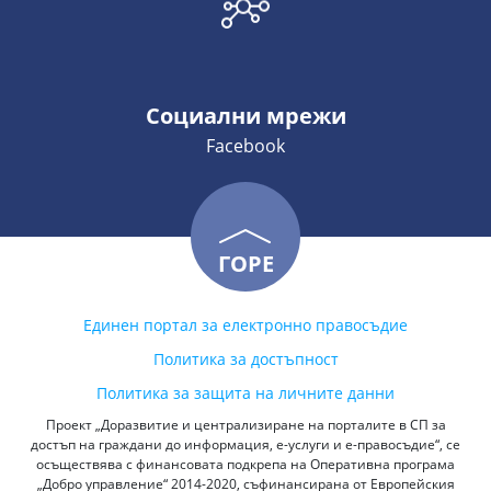
Социални мрежи
Facebook
ГОРЕ
Единен портал за електронно правосъдие
Политика за достъпност
Политика за защита на личните данни
Проект „Доразвитие и централизиране на порталите в СП за
достъп на граждани до информация, е-услуги и е-правосъдие“, се
осъществява с финансовата подкрепа на Оперативна програма
„Добро управление“ 2014-2020, съфинансирана от Европейския