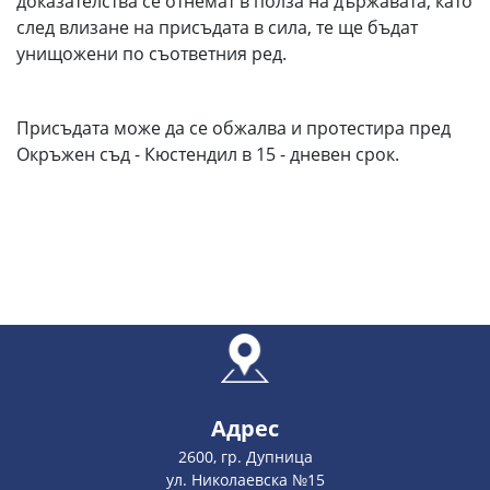
доказателства се отнемат в полза на държавата, като
след влизане на присъдата в сила, те ще бъдат
унищожени по съответния ред.
Присъдата може да се обжалва и протестира пред
Окръжен съд - Кюстендил в 15 - дневен срок.
Адрес
2600, гр. Дупница
ул. Николаевска №15