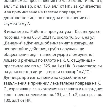
обвиняем за престъпления по чл. 325, ал.1 и чл. 131,
ал.1, т.2, във вр. с чл. 130, ал.1 от НК / за хулиганство
и за причиняване на телесна повреда, от
длъжностно лице по повод на изпълнение на
службата му /.
В искането на Районна прокуратура – Кюстендил се
посочва, че на 06.01.2021 г., около 16, 50 ч. на ул.
„Венелин“ в Дупница, обвиняемият е извършил
непристойни действия, грубо нарушаващи
обществения ред – нанесъл удари с юмруци по
лицето и ритници по тялото на К. С. от Дупница –
престъпление по чл. 325, ал.1 от НК. В качеството си
на длъжностно лице – „горски стражар“ в ДГС –
Дупница, при изпълнение на служебните си
задължения е причинил лека телесна повреда на К.
С., изразяваща се в контузия на главата и на гръдния
кош – престъпление по чл. 131, ал.1, т.2, във вр. с чл.
130, ал.1 от НК.