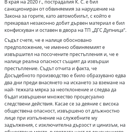
В края на 2020 г., пострадалия К. С. е бил
санкциониран от обвиняемия за нарушение на
Закона за горите, като автомобилът, с който е
прекарвал незаконно добит дървен материал е бил
конфискуван и оставен в двора на ТП „ДГС Дупница“.
Съдът счете, че е налице обосновано
предположение, че именно обвиняемият е
извършител на посочените престъпления и, че е
налице реална опасност същият да извърши
престъпление. Съдът отчита и факта, че
Досъдебното производство е било образувано едва
два дни преди внасянето на искането за вземане на
най- тежката мярка за неотклонение и следва да
бъдат извършени множество процесуално
следствени действия. Касае се за деяние с висока
обществена опасност, извършено от длъжностно
лице при изпълнение на служебните му
задължения, с изключителна дързост и цинизъм, на