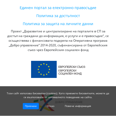
Единен портал за електронно правосъдие
Политика за достъпност
Политика за защита на личните данни
Проект „Доразвитие и централизиране на порталите в СП за
достъп на граждани до информация, е-услуги и е-правосъдие“, се
осъществява с финансовата подкрепа на Оперативна програма
„Добро управление“ 2014-2020, съфинансирана от Европейския
съюз чрез Европейския социален фонд
Този сайт използва бисквитки (cookies). Като приемете бисквитките, можете да
се възползвате от оптималното поведение на сайта.
Приемам
Отказ
Повече информация