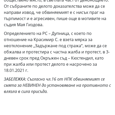
обществено място, в светлата част от денонощието.
От събраните по делото доказателства може да се
направи извод, че обвиняемият е с нисък праг на
търпимост и е агресивен, пише още в мотивите на
съдия Мая Гиздова.
Определението на РС – Дупница, с което по
отношение на Красимир С. е взета мярка за
неотклонение „Задържане под стража“, може да се
обжалва и протестира с частна жалба и протест, в 3-
дневен срок пред Окръжен съд – Кюстендил, като
при жалба или протест делото е насрочено за
18.01.2021 г.
ЗАБЕЛЕЖКА: Съгласно чл.16 от НПК обвиняемият се
смята за НЕВИНЕН до установяване на противното с
влязла в сила присъда.