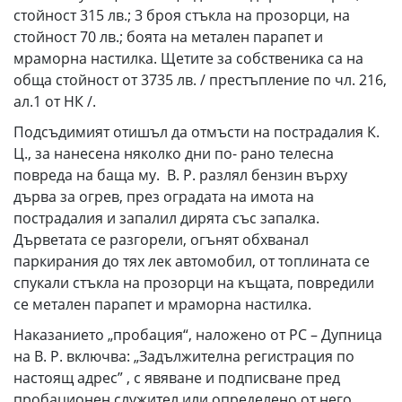
стойност 315 лв.; 3 броя стъкла на прозорци, на
стойност 70 лв.; боята на метален парапет и
мраморна настилка. Щетите за собственика са на
обща стойност от 3735 лв. / престъпление по чл. 216,
ал.1 от НК /.
Подсъдимият отишъл да отмъсти на пострадалия К.
Ц., за нанесена няколко дни по- рано телесна
повреда на баща му. В. Р. разлял бензин върху
дърва за огрев, през оградата на имота на
пострадалия и запалил дирята със запалка.
Дърветата се разгорели, огънят обхванал
паркирания до тях лек автомобил, от топлината се
спукали стъкла на прозорци на къщата, повредили
се метален парапет и мраморна настилка.
Наказанието „пробация“, наложено от РС – Дупница
на В. Р. включва: „Задължителна регистрация по
настоящ адрес” , с явяване и подписване пред
пробационен служител или определено от него