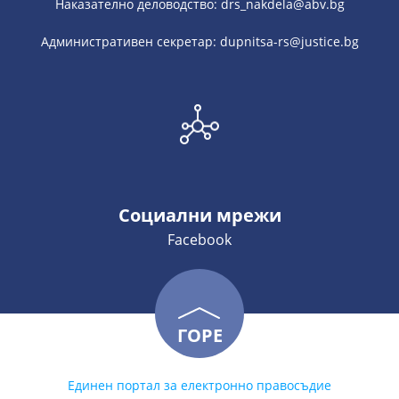
Наказателно деловодство: drs_nakdela@abv.bg
Административен секретар: dupnitsa-rs@justice.bg
Социални мрежи
Facebook
ГОРЕ
Единен портал за електронно правосъдие