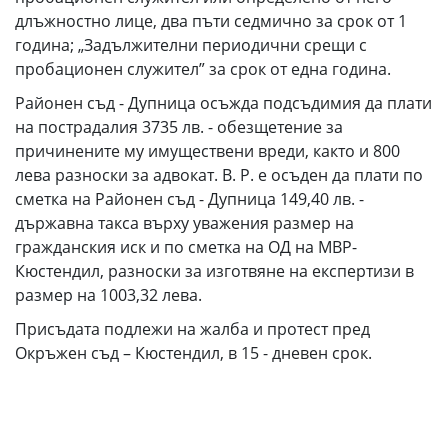
длъжностно лице, два пъти седмично за срок от 1
година; „Задължителни периодични срещи с
пробационен служител” за срок от една година.
Районен съд - Дупница осъжда подсъдимия да плати
на пострадалия 3735 лв. - обезщетение за
причинените му имуществени вреди, както и 800
лева разноски за адвокат. В. Р. е осъден да плати по
сметка на Районен съд - Дупница 149,40 лв. -
държавна такса върху уважения размер на
гражданския иск и по сметка на ОД на МВР-
Кюстендил, разноски за изготвяне на експертизи в
размер на 1003,32 лева.
Присъдата подлежи на жалба и протест пред
Окръжен съд – Кюстендил, в 15 - дневен срок.