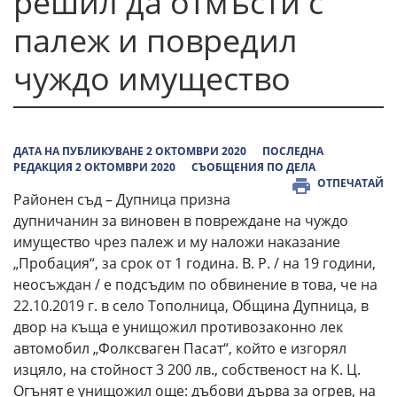
решил да отмъсти с
палеж и повредил
чуждо имущество
ДАТА НА ПУБЛИКУВАНЕ 2 ОКТОМВРИ 2020
ПОСЛЕДНА
РЕДАКЦИЯ 2 ОКТОМВРИ 2020
СЪОБЩЕНИЯ ПО ДЕЛА
ОТПЕЧАТАЙ
Районен съд – Дупница призна
дупничанин за виновен в повреждане на чуждо
имущество чрез палеж и му наложи наказание
„Пробация“, за срок от 1 година. В. Р. / на 19 години,
неосъждан / е подсъдим по обвинение в това, че на
22.10.2019 г. в село Тополница, Община Дупница, в
двор на къща е унищожил противозаконно лек
автомобил „Фолксваген Пасат“, който е изгорял
изцяло, на стойност 3 200 лв., собственост на К. Ц.
Огънят е унищожил още: дъбови дърва за огрев, на