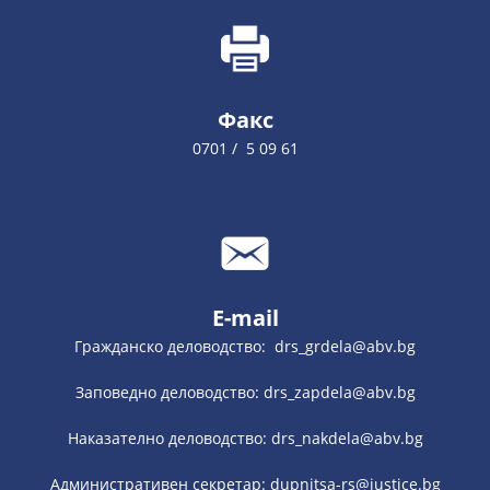
Факс
0701 / 5 09 61
E-mail
Гражданско деловодство: drs_grdela@abv.bg
Заповедно деловодство: drs_zapdela@abv.bg
Наказателно деловодство: drs_nakdela@abv.bg
Административен секретар: dupnitsa-rs@justice.bg