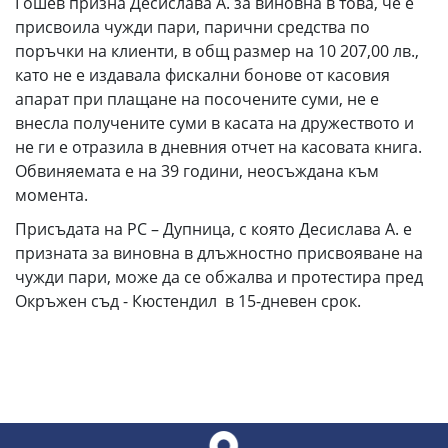
Гошев призна Десислава А. за виновна в това, че е
присвоила чужди пари, парични средства по
поръчки на клиенти, в общ размер на 10 207,00 лв.,
като не е издавала фискални бонове от касовия
апарат при плащане на посочените суми, не е
внесла получените суми в касата на дружеството и
не ги е отразила в дневния отчет на касовата книга.
Обвиняемата е на 39 години, неосъждана към
момента.
Присъдата на РС – Дупница, с която Десислава А. е
призната за виновна в длъжностно присвояване на
чужди пари, може да се обжалва и протестира пред
Окръжен съд - Кюстендил в 15-дневен срок.